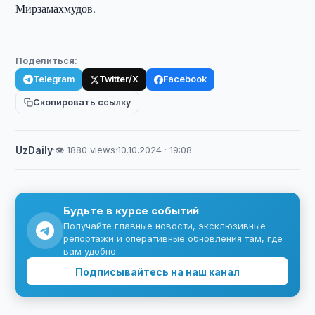
Мирзамахмудов.
Поделиться:
Telegram
Twitter/X
Facebook
Скопировать ссылку
UzDaily
·
👁 1880 views
·
10.10.2024 · 19:08
Будьте в курсе событий
Получайте главные новости, эксклюзивные
репортажи и оперативные обновления там, где
вам удобно.
Подписывайтесь на наш канал