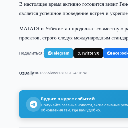
В настоящее время активно готовится визит Ге
является успешное проведение встреч и укрепле
МАГАТЭ и Узбекистан продолжат совместную ра
проектов, строго следуя международным станда
Поделиться:
Telegram
Twitter/X
Faceboo
UzDaily
·
👁 1656 views
·
18.09.2024 · 01:41
Будьте в курсе событий
Получайте главные новости, эксклюзивные ре
обновления там, где вам удобно.