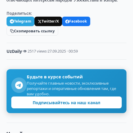
Поделиться:
Telegram
Twitter/X
Facebook
Скопировать ссылку
UzDaily
·
👁 2517 views
·
27.09.2025 · 00:59
Будьте в курсе событий
Получайте главные новости, эксклюзивные
репортажи и оперативные обновления там, где
вам удобно.
Подписывайтесь на наш канал