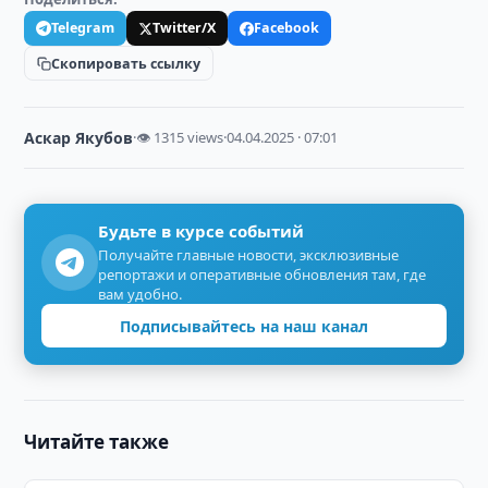
Telegram
Twitter/X
Facebook
Скопировать ссылку
Аскар Якубов
·
👁 1315 views
·
04.04.2025 · 07:01
Будьте в курсе событий
Получайте главные новости, эксклюзивные
репортажи и оперативные обновления там, где
вам удобно.
Подписывайтесь на наш канал
Читайте также