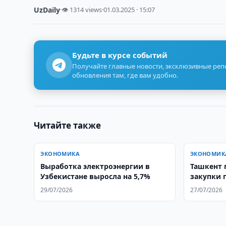
UzDaily
·
👁 1314 views
·
01.03.2025 · 15:07
Будьте в курсе событий
Получайте главные новости, эксклюзивные ре
обновления там, где вам удобно.
Читайте также
ЭКОНОМИКА
ЭКОНОМИК
Выработка электроэнергии в
Ташкент 
Узбекистане выросла на 5,7%
закупки 
Афганист
29/07/2026
27/07/2026