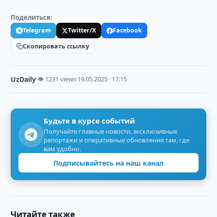
Поделиться:
Telegram
Twitter/X
Facebook
Скопировать ссылку
UzDaily
·
👁 1231 views
·
19.05.2025 · 17:15
Будьте в курсе событий
Получайте главные новости, эксклюзивные
репортажи и оперативные обновления там, где
вам удобно.
Подписывайтесь на наш канал
Читайте также