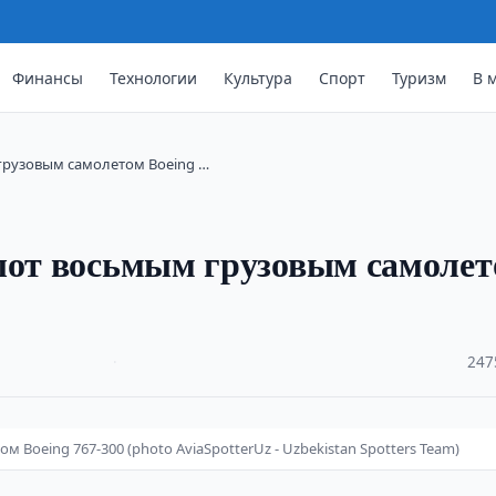
Финансы
Технологии
Культура
Спорт
Туризм
В 
грузовым самолетом Boeing …
флот восьмым грузовым самоле
·
247
Boeing 767-300 (photo AviaSpotterUz - Uzbekistan Spotters Team)