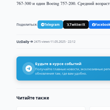
767-300 и один Boeing 757-200. Средний возрас
Поделиться:
Telegram
Twitter/X
Faceboo
UzDaily
·
👁 2475 views
·
11.05.2025 · 22:12
Будьте в курсе событий
Получайте главные новости, эксклюзивные ре
обновления там, где вам удобно.
Читайте также