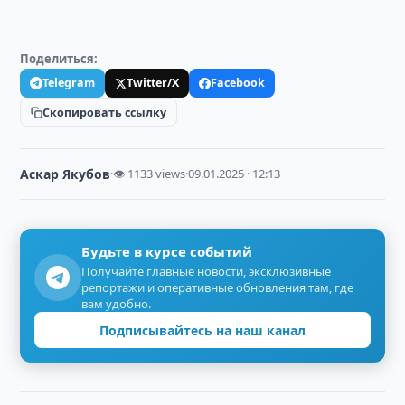
Поделиться:
Telegram
Twitter/X
Facebook
Скопировать ссылку
Аскар Якубов
·
👁 1133 views
·
09.01.2025 · 12:13
Будьте в курсе событий
Получайте главные новости, эксклюзивные
репортажи и оперативные обновления там, где
вам удобно.
Подписывайтесь на наш канал