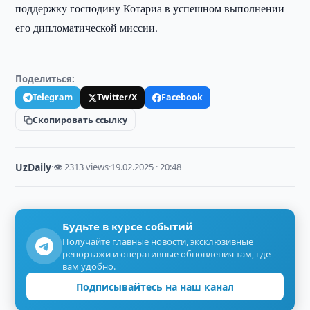
поддержку господину Котариа в успешном выполнении
его дипломатической миссии.
Поделиться:
Telegram
Twitter/X
Facebook
Скопировать ссылку
UzDaily
·
👁 2313 views
·
19.02.2025 · 20:48
Будьте в курсе событий
Получайте главные новости, эксклюзивные
репортажи и оперативные обновления там, где
вам удобно.
Подписывайтесь на наш канал