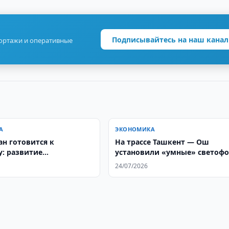
Подписывайтесь на наш канал
портажи и оперативные
А
ЭКОНОМИКА
ан готовится к
На трассе Ташкент — Ош
: развитие
установили «умные» светоф
ского капитала и рынка
24/07/2026
2050 года