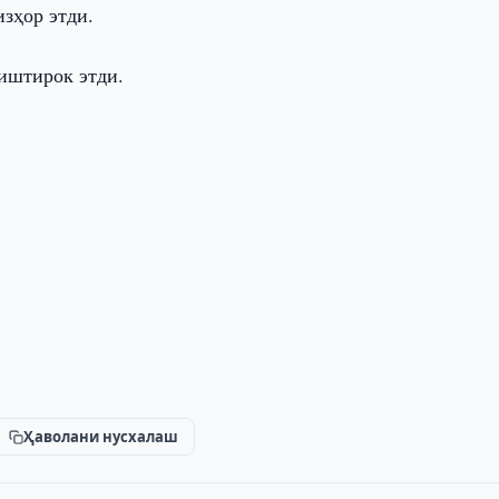
зҳор этди.
иштирок этди.
Ҳаволани нусхалаш