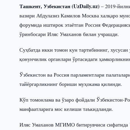
Ташкент, Узбекистан (UzDaily.uz)
– 2019-йилн
вазири Абдулазиз Камилов Москва халқаро му
форумида иштирок этаётган Россия Федерация
ўринбосари Иляс Умаханов билан учрашди.
Суҳбатда икки томон кун тартибининг, хусусан
қонунчилик органлари ўртасидаги ҳамкорликни
Ўзбекистон ва Россия парламентлари палаталар
тайёргарликнинг бориши муҳокама қилинди.
Кўп томонлама ва ўзаро фойдали Ўзбекистон-Р
манфаатларига мос келиши таъкидланди.
Иляс Умаханов МГИМО битирувчиси сифатида Ў