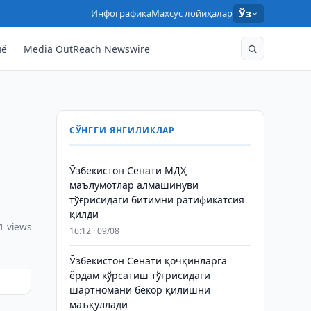
Инфографика
Махсус лойиҳалар
Ўз
нё
Media OutReach Newswire
СЎНГГИ ЯНГИЛИКЛАР
Ўзбекистон Сенати МДҲ
маълумотлар алмашинуви
тўғрисидаги битимни ратификатсия
қилди
1 views
16:12 · 09/08
Ўзбекистон Сенати қочқинларга
ёрдам кўрсатиш тўғрисидаги
шартномани бекор қилишни
маъқуллади