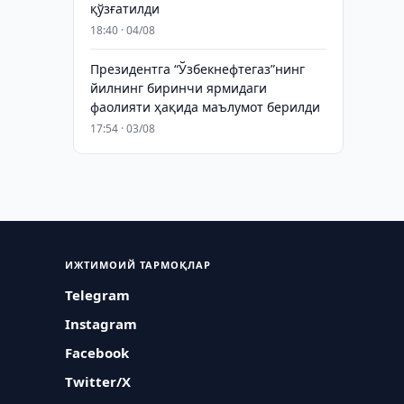
қўзғатилди
18:40 · 04/08
Президентга “Ўзбекнефтегаз”нинг
йилнинг биринчи ярмидаги
фаолияти ҳақида маълумот берилди
17:54 · 03/08
ИЖТИМОИЙ ТАРМОҚЛАР
Telegram
Instagram
Facebook
Twitter/X