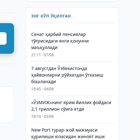
ЭНГ КЎП ЎҚИЛГАН
Сенат ҳарбий пенсиялар
тўғрисидаги янги қонунни
маъқуллади
21:11 · 07/08
7 августдан Ўзбекистонда
ҳайвонларни рўйхатдан ўтказиш
бошланади
18:45 · 04/08
«ЎзМИЖ»нинг ярим йиллик фойдаси
2,1 триллион сўмга етди
18:10 · 03/08
New Port турар-жой мажмуаси
қурилиши юзасидан жиноят иши