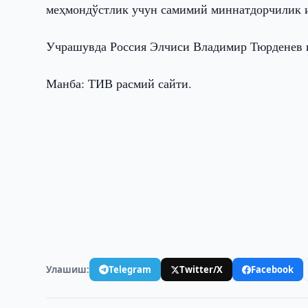
меҳмондўстлик учун самимий миннатдорчилик и
Учрашувда Россия Элчиси Владимир Тюрденев 
Манба: ТИВ расмий сайти.
Улашиш:
Telegram
Twitter/X
Facebook