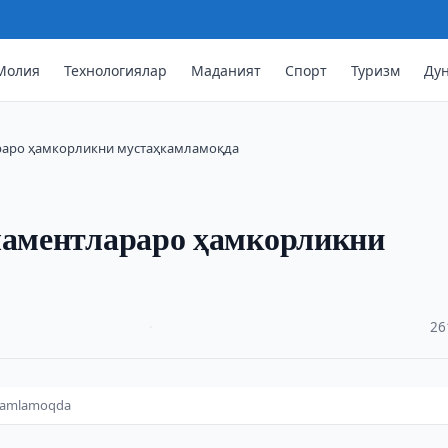
Молия
Технологиялар
Маданият
Спорт
Туризм
Ду
араро ҳамкорликни мустаҳкамламоқда
рламентлараро ҳамкорликни
·
26
hkamlamoqda