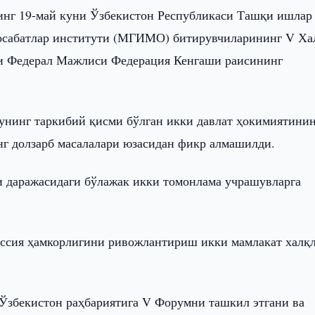
инг 19-май куни Ўзбекистон Республикаси Ташқи ишлар
носабатлар институти (МГИМО) битирувчиларининг V Ха
си Федерал Мажлиси Федерация Кенгаши раисининг
 унинг таркибий қисми бўлган икки давлат ҳокимиятини
нг долзарб масалалари юзасидан фикр алмашилди.
и даражасидаги бўлажак икки томонлама учрашувларга
оссия ҳамкорлигини ривожлантириш икки мамлакат халқ
збекистон раҳбариятига V Форумни ташкил этгани ва