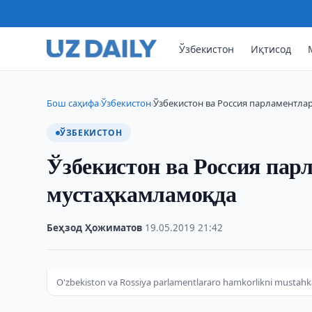
Ўзбекистон
Иқтисод
Бош саҳифа
Ўзбекистон
Ўзбекистон ва Россия парламентл
›
›
ЎЗБЕКИСТОН
Ўзбекистон ва Россия па
мустаҳкамламоқда
Беҳзод Ҳожиматов
·
19.05.2019
·
21:42
O'zbekiston va Rossiya parlamentlararo hamkorlikni musta