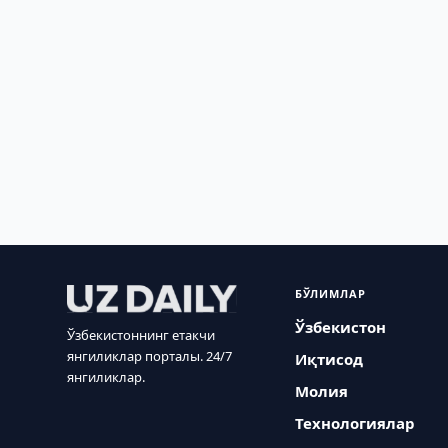
БЎЛИМЛАР
Ўзбекистон
Ўзбекистоннинг етакчи
янгиликлар порталы. 24/7
Иқтисод
янгиликлар.
Молия
Технологиялар