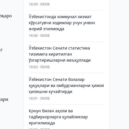
16:09 · 09/08
лқаро
Ўзбекистонда коммунал хизмат
кўрсатувчи ходимлар учун унвон
жорий этилмоқда
16:06 · 09/08
Ўзбекистон Сенати статистика
нг
тизимига киритилган
ўзгартиришларни маъқуллади
16:03 · 09/08
Ўзбекистон Сенати болалар
ҳуқуқлари ва омбудсманларни ҳимоя
қилишни кучайтирди
лари
16:01 · 09/08
Қонун билан аҳоли ва
тадбиркорларга қулайликлар
яратилмоқда