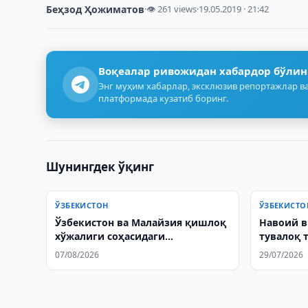
Беҳзод Ҳожиматов
·
👁 261 views
·
19.05.2019 · 21:42
Воқеалар ривожидан хабардор бўлин
Энг муҳим хабарлар, эксклюзив репортажлар ва
платформада кузатиб боринг.
Шунингдек ўқинг
ЎЗБЕКИСТОН
ЎЗБЕКИСТО
Ўзбекистон ва Малайзия қишлоқ
Навоий в
хўжалиги соҳасидаги
тувалоқ 
ҳамкорликни кенгайтирмоқда
юборилд
07/08/2026
29/07/2026