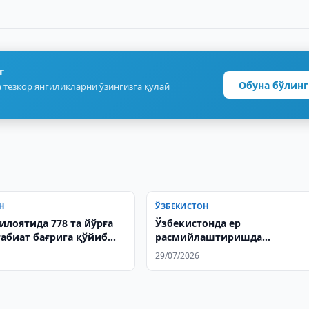
г
Обуна бўлинг
 тезкор янгиликларни ўзингизга қулай
Н
ЎЗБЕКИСТОН
илоятида 778 та йўрға
Ўзбекистонда ер
табиат бағрига қўйиб
расмийлаштиришда
и
коррупциянинг икки ҳолати
29/07/2026
аниқланди