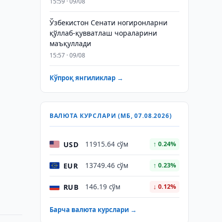
15:59 · 09/08
Ўзбекистон Сенати ногиронларни
қўллаб-қувватлаш чораларини
маъқуллади
15:57 · 09/08
Кўпроқ янгиликлар →
ВАЛЮТА КУРСЛАРИ (МБ, 07.08.2026)
USD
11915.64 сўм
↑ 0.24%
EUR
13749.46 сўм
↑ 0.23%
RUB
146.19 сўм
↓ 0.12%
Барча валюта курслари →