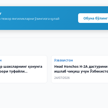
г
Обуна бўлинг
 тезкор янгиликларни ўзингизга қулай
Н
ЎЗБЕКИСТОН
р шахсларнинг қонунга
Head Honchos H-2А дастурини
рори туфайли
ишлаб чиқиш учун Ўзбекист
ан зарарни қоплаш
ташриф буюради
24/07/2026
белгиланди