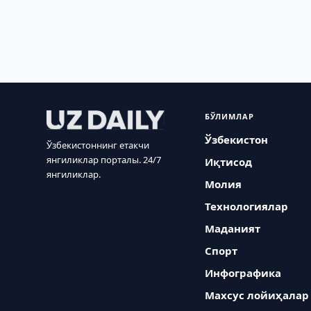
БЎЛИМЛАР
Ўзбекистон
Ўзбекистоннинг етакчи
янгиликлар порталы. 24/7
Иқтисод
янгиликлар.
Молия
Технологиялар
Маданият
Спорт
Инфографика
Махсус лойиҳалар