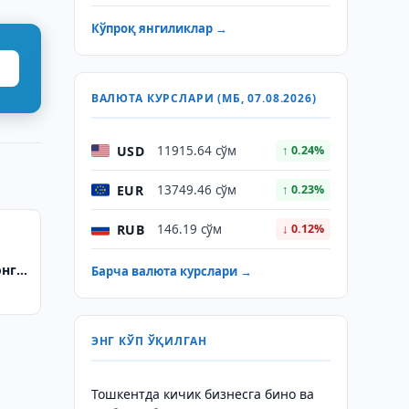
Кўпроқ янгиликлар →
ВАЛЮТА КУРСЛАРИ (МБ, 07.08.2026)
USD
11915.64 сўм
↑ 0.24%
EUR
13749.46 сўм
↑ 0.23%
RUB
146.19 сўм
↓ 0.12%
онга
Барча валюта курслари →
ЭНГ КЎП ЎҚИЛГАН
Тошкентда кичик бизнесга бино ва