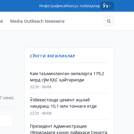
Инфографика
Махсус лойиҳалар
Ўз
нё
Media OutReach Newswire
СЎНГГИ ЯНГИЛИКЛАР
Кам таъминланган оилаларга 179,2
млрд сўм ҚҚС қайтарилди
22:35 · 06/08
7 views
Ўзбекистонда цемент ишлаб
чиқариш 10,1 млн тоннага етди
22:25 · 06/08
Президент Администрация
тўғрисидаги қонун лойиҳаси Сенатга