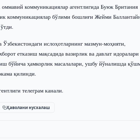
а оммавий коммуникациялар агентлигида Буюк Британия
егик коммуникациялар бўлими бошлиғи Жейми Баллантай
 ўтди.
а Ўзбекистондаги ислоҳотларнинг мазмун-моҳияти,
ахборот етказиш мақсадида вазирлик ва давлат идоралари
иш бўйича ҳамкорлик масалалари, ушбу йўналишда қўш
окама қилинди.
агентлиги телеграм канали.
Ҳаволани нусхалаш