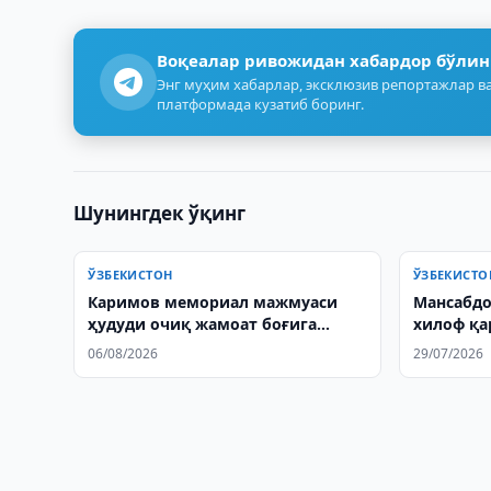
Воқеалар ривожидан хабардор бўлин
Энг муҳим хабарлар, эксклюзив репортажлар ва
платформада кузатиб боринг.
Шунингдек ўқинг
ЎЗБЕКИСТОН
ЎЗБЕКИСТО
Каримов мемориал мажмуаси
Мансабдо
ҳудуди очиқ жамоат боғига
хилоф қа
айлантирилади
етказилг
06/08/2026
29/07/2026
тартиби 