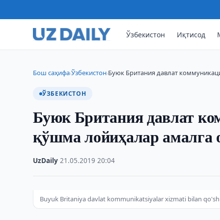
Ўзбекистон
Иқтисод
Бош саҳифа
Ўзбекистон
Буюк Британия давлат коммуникац
›
›
ЎЗБЕКИСТОН
Буюк Британия давлат ко
қўшма лойиҳалар амалга
UzDaily
·
21.05.2019
·
20:04
Buyuk Britaniya davlat kommunikatsiyalar xizmati bilan qo'sh