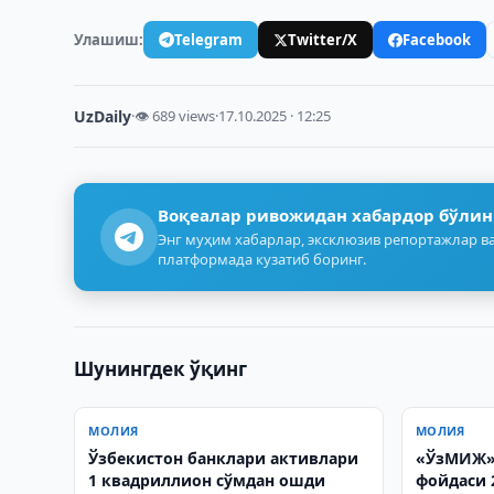
Улашиш:
Telegram
Twitter/X
Facebook
UzDaily
·
👁 689 views
·
17.10.2025 · 12:25
Воқеалар ривожидан хабардор бўлин
Энг муҳим хабарлар, эксклюзив репортажлар ва
платформада кузатиб боринг.
Шунингдек ўқинг
МОЛИЯ
МОЛИЯ
Ўзбекистон банклари активлари
«ЎзМИЖ»
1 квадриллион сўмдан ошди
фойдаси 