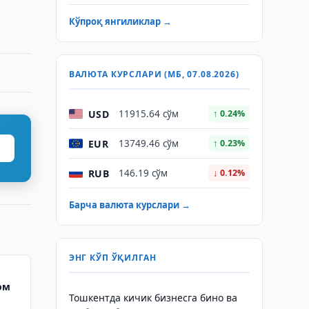
Кўпроқ янгиликлар →
ВАЛЮТА КУРСЛАРИ (МБ, 07.08.2026)
USD
11915.64 сўм
↑ 0.24%
EUR
13749.46 сўм
↑ 0.23%
RUB
146.19 сўм
↓ 0.12%
Барча валюта курслари →
ЭНГ КЎП ЎҚИЛГАН
ом
Тошкентда кичик бизнесга бино ва