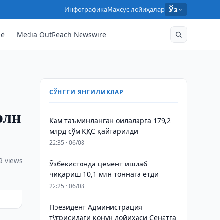
Инфографика
Махсус лойиҳалар
Ўз
нё
Media OutReach Newswire
СЎНГГИ ЯНГИЛИКЛАР
рлн
Кам таъминланган оилаларга 179,2
млрд сўм ҚҚС қайтарилди
22:35 · 06/08
9 views
Ўзбекистонда цемент ишлаб
чиқариш 10,1 млн тоннага етди
22:25 · 06/08
Президент Администрация
тўғрисидаги қонун лойиҳаси Сенатга