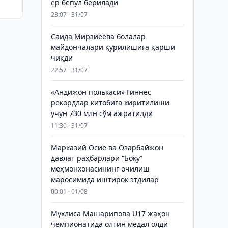
ер бепул берилади
23:07 · 31/07
Саида Мирзиёева болалар
майдончалари қурилишига қарши
чиқди
22:57 · 31/07
«Андижон полькаси» Гиннес
рекордлар китобига киритилиши
учун 730 млн сўм ажратилди
11:30 · 31/07
Марказий Осиё ва Озарбайжон
давлат раҳбарлари “Боку”
меҳмонхонасининг очилиш
маросимида иштирок этдилар
00:01 · 01/08
Мухлиса Машарипова U17 жаҳон
чемпионатида олтин медал олди