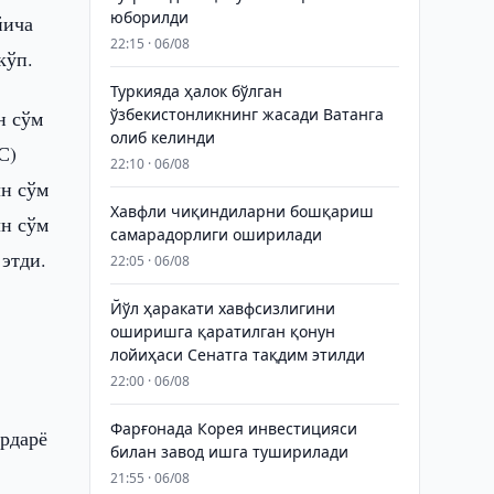
юборилди
йича
22:15 · 06/08
кўп.
Туркияда ҳалок бўлган
ўзбекистонликнинг жасади Ватанга
н сўм
олиб келинди
С)
22:10 · 06/08
лн сўм
Хавфли чиқиндиларни бошқариш
лн сўм
самарадорлиги оширилади
этди.
22:05 · 06/08
Йўл ҳаракати хавфсизлигини
оширишга қаратилган қонун
лойиҳаси Сенатга тақдим этилди
22:00 · 06/08
Фарғонада Корея инвестицияси
ирдарё
билан завод ишга туширилади
21:55 · 06/08