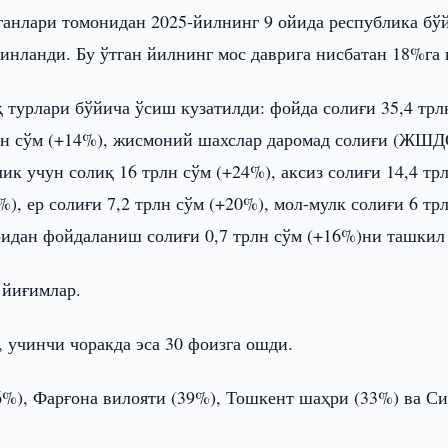
ганлари томонидан 2025-йилнинг 9 ойида республика бў
инланди. Бу ўтган йилнинг мос даврига нисбатан 18%га 
 турлари бўйича ўсиш кузатилди: фойда солиғи 35,4 трл
рлн сўм (+14%), жисмоний шахслар даромад солиғи (ЖШД
ик учун солиқ 16 трлн сўм (+24%), аксиз солиғи 14,4 тр
), ер солиғи 7,2 трлн сўм (+20%), мол-мулк солиғи 6 тр
ридан фойдаланиш солиғи 0,7 трлн сўм (+16%)ни ташкил 
 йиғимлар.
 учинчи чоракда эса 30 фоизга ошди.
%), Фарғона вилояти (39%), Тошкент шаҳри (33%) ва С