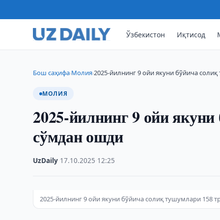
Ўзбекистон
Иқтисод
Бош саҳифа
Молия
2025-йилнинг 9 ойи якуни бўйича солиқ
›
›
МОЛИЯ
2025-йилнинг 9 ойи якуни
сўмдан ошди
UzDaily
·
17.10.2025
·
12:25
2025-йилнинг 9 ойи якуни бўйича солиқ тушумлари 158 т