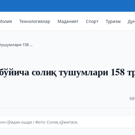
Молия
Технологиялар
Маданият
Спорт
Туризм
Ду
 тушумлари 158 …
 бўйича солиқ тушумлари 158 т
·
68
рлн сўмдан ошди / Фото: Солиқ қўмитаси.