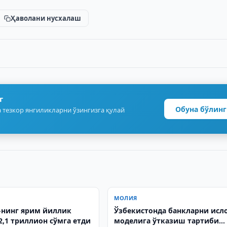
Ҳаволани нусхалаш
г
Обуна бўлинг
 тезкор янгиликларни ўзингизга қулай
МОЛИЯ
нинг ярим йиллик
Ўзбекистонда банкларни исл
2,1 триллион сўмга етди
моделига ўтказиш тартиби