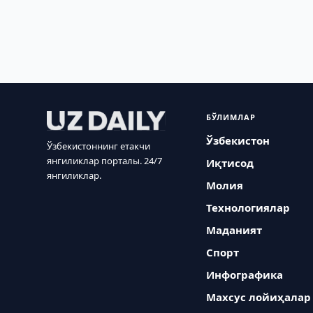
БЎЛИМЛАР
Ўзбекистон
Ўзбекистоннинг етакчи
янгиликлар порталы. 24/7
Иқтисод
янгиликлар.
Молия
Технологиялар
Маданият
Спорт
Инфографика
Махсус лойиҳалар