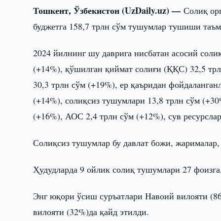
Тошкент, Ўзбекистон (UzDaily.uz) —
Солиқ ор
буджетга 158,7 трлн сўм тушумлар тушиши таъм
2024 йилнинг шу даврига нисбатан асосий солиқ
(+14%), қўшилган қиймат солиғи (ҚҚС) 32,5 т
30,3 трлн сўм (+19%), ер қаъридан фойдаланганл
(+14%), солиқсиз тушумлари 13,8 трлн сўм (+30%
(+16%), АОС 2,4 трлн сўм (+12%), сув ресурсла
Солиқсиз тушумлар бу давлат божи, жарималар,
Ҳудудларда 9 ойлик солиқ тушумлари 27 фоизга,
Энг юқори ўсиш суръатлари Навоий вилояти (86
вилояти (32%)да қайд этилди.