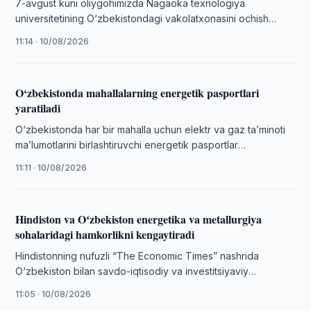
7-avgust kuni oliygohimizda Nagaoka texnologiya
universitetining O‘zbekistondagi vakolatxonasini ochish
marosimi bo‘lib o‘tdi. Mazkur tadbir O‘zbekiston va Yaponiya
11:14 · 10/08/2026
o‘rtasidagi oliy ta’lim, …
O‘zbekistonda mahallalarning energetik pasportlari
yaratiladi
O‘zbekistonda har bir mahalla uchun elektr va gaz taʼminoti
maʼlumotlarini birlashtiruvchi energetik pasportlar
shakllantiriladi.
11:11 · 10/08/2026
Hindiston va Oʻzbekiston energetika va metallurgiya
sohalaridagi hamkorlikni kengaytiradi
Hindistonning nufuzli “The Economic Times” nashrida
O‘zbekiston bilan savdo-iqtisodiy va investitsiyaviy
hamkorlikka bag‘ishlangan maqola eʼlon qilindi, deb xabar
11:05 · 10/08/2026
bermoqda “Dunyo” …