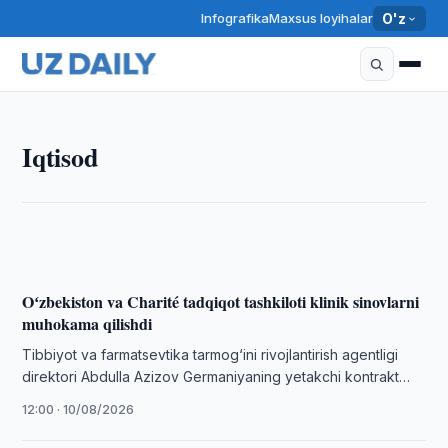
Infografika
Maxsus loyihalar
O'z
IQTISOD
Iqtisod
Oʻzbekiston va Adani Group gidroenergetika
loyihalarini muhokama qilishdi
12:15 · 10/08/2026
Oʻzbekiston va Charité tadqiqot tashkiloti klinik sinovlarni
muhokama qilishdi
Tibbiyot va farmatsevtika tarmog‘ini rivojlantirish agentligi
direktori Abdulla Azizov Germaniyaning yetakchi kontrakt
tadqiqotlar tashkilotlaridan biri — Charité Research
12:00 · 10/08/2026
Organisation rahbariyati …