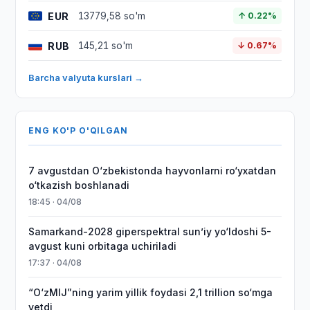
EUR
13779,58 so'm
↑ 0.22%
RUB
145,21 so'm
↓ 0.67%
Barcha valyuta kurslari →
ENG KO'P O'QILGAN
7 avgustdan O‘zbekistonda hayvonlarni ro‘yxatdan
o‘tkazish boshlanadi
18:45 · 04/08
Samarkand-2028 giperspektral sun’iy yo‘ldoshi 5-
avgust kuni orbitaga uchiriladi
17:37 · 04/08
“O‘zMIJ”ning yarim yillik foydasi 2,1 trillion so‘mga
yetdi