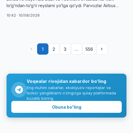
to‘g‘ridan-to‘g‘ri reyslarni yo‘lga qo‘ydi. Parvozlar Airbus
A320 samolyotlarida amalga oshiriladi.
10:42 · 10/08/2026
‹
›
1
2
3
…
556
Voqealar rivojidan xabardor bo‘ling
Eng muhim xabarlar, eksklyuziv reportajlar va
tezkor yangiliklarni o‘zingizga qulay platformada
kuzatib boring.
Obuna bo'ling