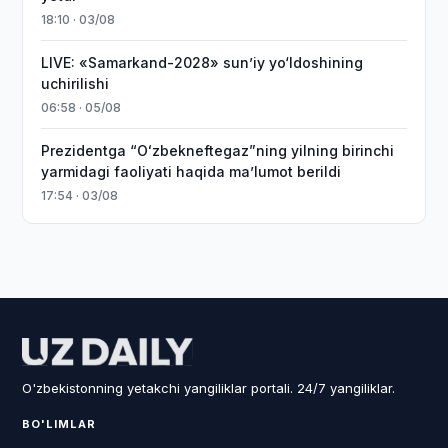
18:10 · 03/08
LIVE: «Samarkand-2028» sun’iy yo‘ldoshining
uchirilishi
06:58 · 05/08
Prezidentga “Oʻzbekneftegaz”ning yilning birinchi
yarmidagi faoliyati haqida maʼlumot berildi
17:54 · 03/08
O'zbekistonning yetakchi yangiliklar portali. 24/7 yangiliklar.
BO'LIMLAR