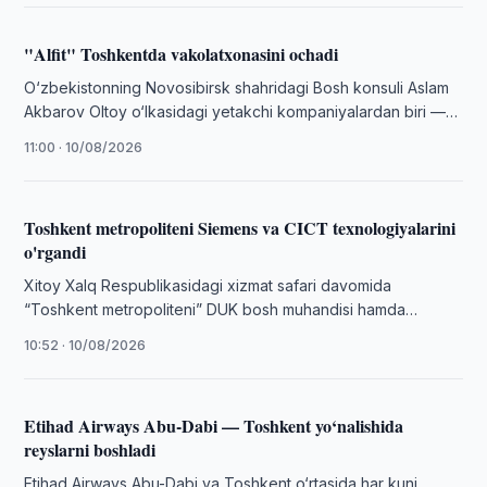
"Alfit" Toshkentda vakolatxonasini ochadi
O‘zbekistonning Novosibirsk shahridagi Bosh konsuli Aslam
Akbarov Oltoy o‘lkasidagi yetakchi kompaniyalardan biri —
“Alfit” rahbariyati bilan uchrashdi, deb xabar bermoqda …
11:00 · 10/08/2026
Toshkent metropoliteni Siemens va CICT texnologiyalarini
o'rgandi
Xitoy Xalq Respublikasidagi xizmat safari davomida
“Toshkent metropoliteni” DUK bosh muhandisi hamda
delegatsiya a’zolarining navbatdagi manzili Fuzhou shahri
10:52 · 10/08/2026
bo‘ldi.
Etihad Airways Abu-Dabi — Toshkent yo‘nalishida
reyslarni boshladi
Etihad Airways Abu-Dabi va Toshkent o‘rtasida har kuni