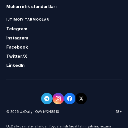
Muharrirlik standartlari
IJTIMOIY TARMOQLAR
Telegram
Instagram
Facebook
Twitter/X
LinkedIn
© 2026 UzDaily · OAV №248510
18+
UzDaily.uz materiallaridan foydalanish faqat tahririyatning yozma