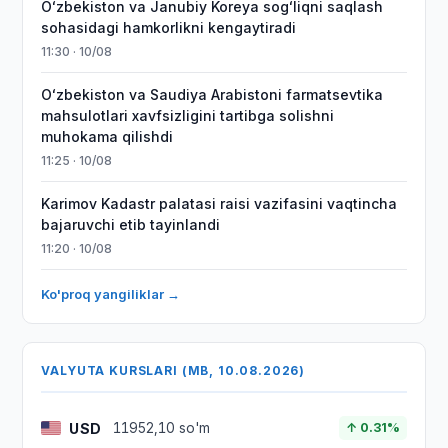
Oʻzbekiston va Janubiy Koreya sogʻliqni saqlash
sohasidagi hamkorlikni kengaytiradi
11:30 · 10/08
Oʻzbekiston va Saudiya Arabistoni farmatsevtika
mahsulotlari xavfsizligini tartibga solishni
muhokama qilishdi
11:25 · 10/08
Karimov Kadastr palatasi raisi vazifasini vaqtincha
bajaruvchi etib tayinlandi
11:20 · 10/08
Ko'proq yangiliklar →
VALYUTA KURSLARI (MB, 10.08.2026)
USD
11952,10 so'm
↑ 0.31%