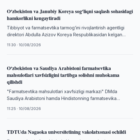
Oʻzbekiston va Janubiy Koreya sogʻliqni saqlash sohasidagi
hamkorlikni kengaytiradi
Tibbiyot va farmatsevtika tarmog‘ini rivojlantirish agentligi
direktori Abdulla Azizov Koreya Respublikasidan kelgan
delegatsiya bilan uchrashuv o‘tkazdi.
11:30 · 10/08/2026
Oʻzbekiston va Saudiya Arabistoni farmatsevtika
mahsulotlari xavfsizligini tartibga solishni muhokama
qilishdi
"Farmatsevtika mahsulotlari xavfsizligi markazi" DMda
Saudiya Arabistoni hamda Hindistonning farmatsevika
kompaniyalari vakillari ishtirokida uchrashuv bo‘lib o‘tdi.
11:25 · 10/08/2026
TDTUda Nagaoka universitetining vakolatxonasi ochildi