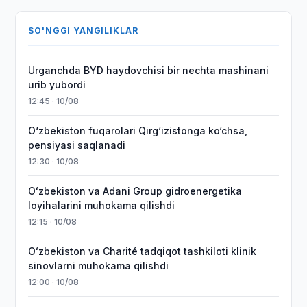
SO'NGGI YANGILIKLAR
Urganchda BYD haydovchisi bir nechta mashinani
urib yubordi
12:45 · 10/08
O‘zbekiston fuqarolari Qirg‘izistonga ko‘chsa,
pensiyasi saqlanadi
12:30 · 10/08
Oʻzbekiston va Adani Group gidroenergetika
loyihalarini muhokama qilishdi
12:15 · 10/08
Oʻzbekiston va Charité tadqiqot tashkiloti klinik
sinovlarni muhokama qilishdi
12:00 · 10/08