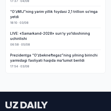
17:37 · 04/08
“O‘zMIJ”ning yarim yillik foydasi 2,1 trillion so‘mga
yetdi
18:10 · 03/08
LIVE: «Samarkand-2028» sun’iy yo‘ldoshining
uchirilishi
06:58 · 05/08
Prezidentga “Oʻzbekneftegaz”ning yilning birinchi
yarmidagi faoliyati haqida maʼlumot berildi
17:54 · 03/08