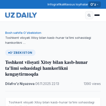
Infografika
Maxsus loyihalar
O'z
Bosh sahifa
O‘zbekiston
›
›
Toshkent viloyati Xitoy bilan kasb-hunar ta'limi sohasidagi
hamkorlikni …
O‘ZBEKISTON
Toshkent viloyati Xitoy bilan kasb-hunar
ta'limi sohasidagi hamkorlikni
kengaytirmoqda
Dilafro'z Niyazova
·
06.11.2025
·
22:13
·
1390 views
Toshkent viloyati Xitoy bilan kasb-hunar ta'limi sohasidagi