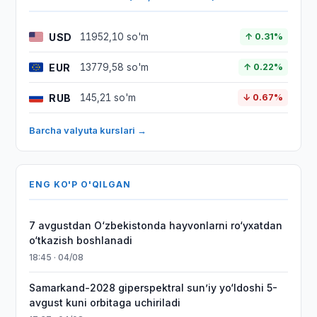
USD
11952,10 so'm
↑ 0.31%
EUR
13779,58 so'm
↑ 0.22%
RUB
145,21 so'm
↓ 0.67%
Barcha valyuta kurslari →
ENG KO'P O'QILGAN
7 avgustdan O‘zbekistonda hayvonlarni ro‘yxatdan
o‘tkazish boshlanadi
18:45 · 04/08
Samarkand-2028 giperspektral sun’iy yo‘ldoshi 5-
avgust kuni orbitaga uchiriladi