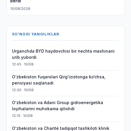
berdi
10/08/2026
SO'NGGI YANGILIKLAR
Urganchda BYD haydovchisi bir nechta mashinani
urib yubordi
12:45 · 10/08
O‘zbekiston fuqarolari Qirg‘izistonga ko‘chsa,
pensiyasi saqlanadi
12:30 · 10/08
Oʻzbekiston va Adani Group gidroenergetika
loyihalarini muhokama qilishdi
12:15 · 10/08
Oʻzbekiston va Charité tadqiqot tashkiloti klinik