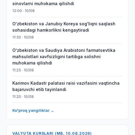
sinovlarni muhokama qilishdi
12:00 · 10/08
Oʻzbekiston va Janubiy Koreya sogʻliqni saqlash
sohasidagi hamkorlikni kengaytiradi
11:30 · 10/08
Oʻzbekiston va Saudiya Arabistoni farmatsevtika
mahsulotlari xavfsizligini tartibga solishni
muhokama qilishdi
11:25 · 10/08
Karimov Kadastr palatasi raisi vazifasini vaqtincha
bajaruvchi etib tayinlandi
11:20 · 10/08
Ko'proq yangiliklar →
VALYUTA KURSLARI (MB, 10.08.2026)