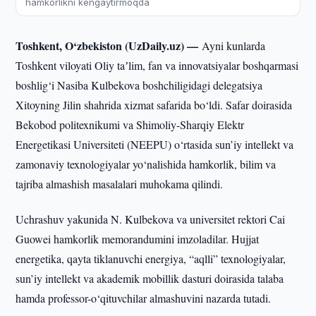
hamkorlikni kengaytirmoqda
Toshkent, O‘zbekiston (UzDaily.uz) —
Ayni kunlarda
Toshkent viloyati Oliy taʼlim, fan va innovatsiyalar boshqarmasi
boshlig‘i Nasiba Kulbekova boshchiligidagi delegatsiya
Xitoyning Jilin shahrida xizmat safarida bo‘ldi. Safar doirasida
Bekobod politexnikumi va Shimoliy-Sharqiy Elektr
Energetikasi Universiteti (NEEPU) o‘rtasida sun’iy intellekt va
zamonaviy texnologiyalar yo‘nalishida hamkorlik, bilim va
tajriba almashish masalalari muhokama qilindi.
Uchrashuv yakunida N. Kulbekova va universitet rektori Cai
Guowei hamkorlik memorandumini imzoladilar. Hujjat
energetika, qayta tiklanuvchi energiya, “aqlli” texnologiyalar,
sun’iy intellekt va akademik mobillik dasturi doirasida talaba
hamda professor-o‘qituvchilar almashuvini nazarda tutadi.