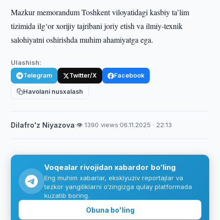
Mazkur memorandum Toshkent viloyatidagi kasbiy ta’lim
tizimida ilg‘or xorijiy tajribani joriy etish va ilmiy-texnik
salohiyatni oshirishda muhim ahamiyatga ega.
Ulashish:
Telegram
Twitter/X
Facebook
Havolani nusxalash
Dilafro'z Niyazova
·
👁 1390 views
·
06.11.2025 · 22:13
Voqealar rivojidan xabardor bo‘ling
Eng muhim xabarlar, eksklyuziv reportajlar va
tezkor yangiliklarni o‘zingizga qulay platformada
kuzatib boring.
Obuna bo'ling