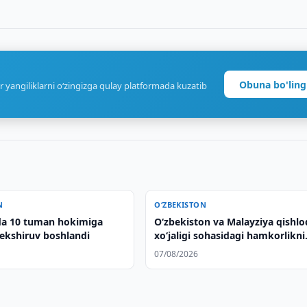
Obuna bo'ling
r yangiliklarni o‘zingizga qulay platformada kuzatib
N
O‘ZBEKISTON
a 10 tuman hokimiga
Oʻzbekiston va Malayziya qishlo
tekshiruv boshlandi
xoʻjaligi sohasidagi hamkorlikni
kengaytirmoqda
07/08/2026