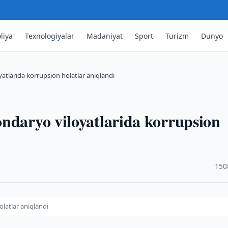
liya
Texnologiyalar
Madaniyat
Sport
Turizm
Dunyo
atlarida korrupsion holatlar aniqlandi
ndaryo viloyatlarida korrupsion
·
150
latlar aniqlandi