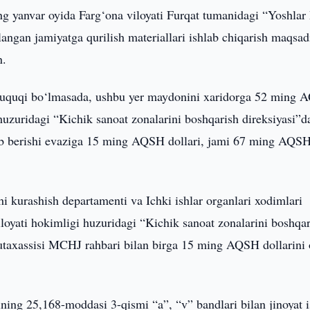
ing yanvar oyida Farg‘ona viloyati Furqat tumanidagi “Yoshlar
angan jamiyatga qurilish materiallari ishlab chiqarish maqsad
n.
uquqi bo‘lmasada, ushbu yer maydonini xaridorga 52 ming
huzuridagi “Kichik sanoat zonalarini boshqarish direksiyasi”d
irib berishi evaziga 15 ming AQSH dollari, jami 67 ming AQS
shi kurashish departamenti va Ichki ishlar organlari xodimlari
iloyati hokimligi huzuridagi “Kichik sanoat zonalarini boshqa
utaxassisi MCHJ rahbari bilan birga 15 ming AQSH dollarini
ing 25,168-moddasi 3-qismi “a”, “v” bandlari bilan jinoyat i