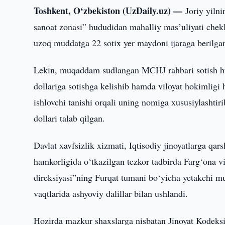
Toshkent, O‘zbekiston (UzDaily.uz) —
Joriy yiln
sanoat zonasi” hududidan mahalliy masʼuliyati chekl
uzoq muddatga 22 sotix yer maydoni ijaraga berilga
Lekin, muqaddam sudlangan MCHJ rahbari sotish h
dollariga sotishga kelishib hamda viloyat hokimligi 
ishlovchi tanishi orqali uning nomiga xususiylasht
dollari talab qilgan.
Davlat xavfsizlik xizmati, Iqtisodiy jinoyatlarga qar
hamkorligida o‘tkazilgan tezkor tadbirda Farg‘ona v
direksiyasi”ning Furqat tumani bo‘yicha yetakchi m
vaqtlarida ashyoviy dalillar bilan ushlandi.
Hozirda mazkur shaxslarga nisbatan Jinoyat Kodeksin