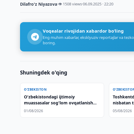
Dilafro'z Niyazova
·
👁 1508 views
·
06.09.2025 · 22:20
Voqealar rivojidan xabardor bo‘ling
Eng muhim xabarlar, eksklyuziv reportajlar va tezko
boring.
Shuningdek o'qing
O‘ZBEKISTON
O‘ZBEKISTO
O'zbekistondagi ijtimoiy
Toshkentd
muassasalar sog'lom ovqatlanish
nisbatan 
tizimini takomillashtirmoqda
01/08/2026
05/08/2026