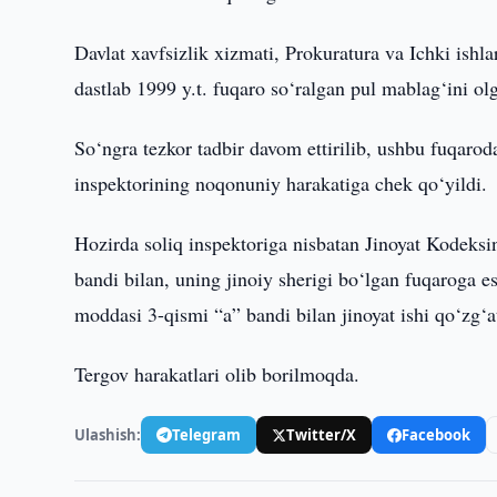
Davlat xavfsizlik xizmati, Prokuratura va Ichki ishla
dastlab 1999 y.t. fuqaro so‘ralgan pul mablag‘ini ol
So‘ngra tezkor tadbir davom ettirilib, ushbu fuqarod
inspektorining noqonuniy harakatiga chek qo‘yildi.
Hozirda soliq inspektoriga nisbatan Jinoyat Kodeks
bandi bilan, uning jinoiy sherigi bo‘lgan fuqaroga 
moddasi 3-qismi “a” bandi bilan jinoyat ishi qo‘zg‘at
Tergov harakatlari olib borilmoqda.
Ulashish:
Telegram
Twitter/X
Facebook