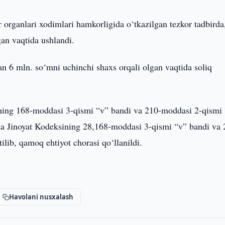
r organlari xodimlari hamkorligida o‘tkazilgan tezkor tadbirda
gan vaqtida ushlandi.
an 6 mln. so‘mni uchinchi shaxs orqali olgan vaqtida soliq
ining 168-moddasi 3-qismi “v” bandi va 210-moddasi 2-qismi
esa Jinoyat Kodeksining 28,168-moddasi 3-qismi “v” bandi va 
ilib, qamoq ehtiyot chorasi qo‘llanildi.
Havolani nusxalash