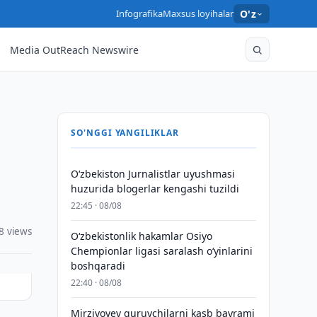
Infografika
Maxsus loyihalar
O'z
Media OutReach Newswire
SO'NGGI YANGILIKLAR
O‘zbekiston Jurnalistlar uyushmasi
huzurida blogerlar kengashi tuzildi
22:45 · 08/08
8 views
O‘zbekistonlik hakamlar Osiyo
Chempionlar ligasi saralash o‘yinlarini
boshqaradi
22:40 · 08/08
Mirziyoyev quruvchilarni kasb bayrami