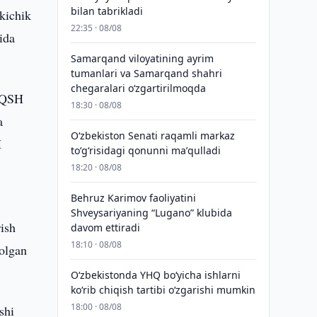
bilan tabrikladi
 kichik
22:35 · 08/08
ida
Samarqand viloyatining ayrim
tumanlari va Samarqand shahri
chegaralari oʻzgartirilmoqda
 AQSH
18:30 · 08/08
a
Oʻzbekiston Senati raqamli markaz
H
toʻgʻrisidagi qonunni maʼqulladi
18:20 · 08/08
Behruz Karimov faoliyatini
Shveysariyaning “Lugano” klubida
rish
davom ettiradi
18:10 · 08/08
 olgan
O‘zbekistonda YHQ bo‘yicha ishlarni
ko‘rib chiqish tartibi o‘zgarishi mumkin
18:00 · 08/08
shi