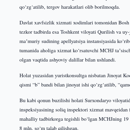
qo‘zg‘atilib, tergov harakatlari olib borilmoqda.
Davlat xavfsizlik xizmati xodimlari tomonidan Bosh
tezkor tadbirda esa Toshkent viloyati Qurilish va uy
maʼmuriy sudining apellyatsiya instansiyasida ko‘ri
tumanida aholiga xizmat ko‘rsatuvchi MCHJ taʼsischi
olgan vaqtida ashyoviy dalillar bilan ushlandi.
Holat yuzasidan yuristkonsultga nisbatan Jinoyat K
qismi “b” bandi bilan jinoyat ishi qo‘zg‘atilib, “qam
Bu kabi qonun buzilishi holati Surxondaryo viloyati
inspeksiyasining soliq inspektori xizmat mavqeidan fo
mahalliy tadbirkorga tegishli bo‘lgan MCHJning 19 m
8 mln. so‘m talab qilishgan.