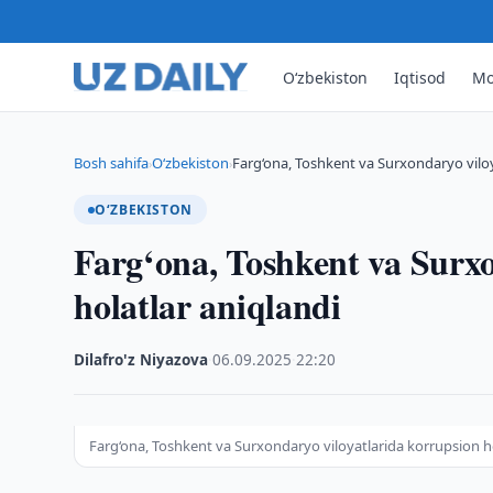
O‘zbekiston
Iqtisod
Mo
Bosh sahifa
O‘zbekiston
Farg‘ona, Toshkent va Surxondaryo viloy
›
›
O‘ZBEKISTON
Farg‘ona, Toshkent va Surxo
holatlar aniqlandi
Dilafro'z Niyazova
·
06.09.2025
·
22:20
Farg‘ona, Toshkent va Surxondaryo viloyatlarida korrupsion ho