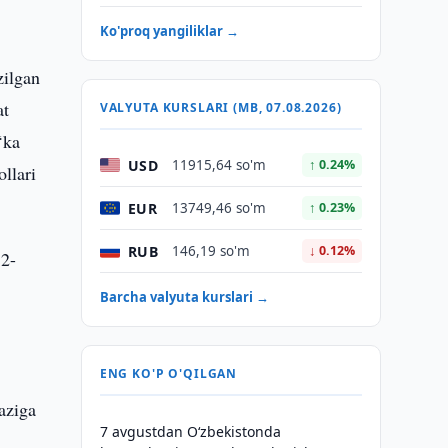
Ko'proq yangiliklar →
zilgan
at
VALYUTA KURSLARI (MB, 07.08.2026)
‘ka
USD
11915,64 so'm
↑ 0.24%
llari
EUR
13749,46 so'm
↑ 0.23%
RUB
146,19 so'm
↓ 0.12%
 2-
Barcha valyuta kurslari →
ENG KO'P O'QILGAN
aziga
7 avgustdan O‘zbekistonda