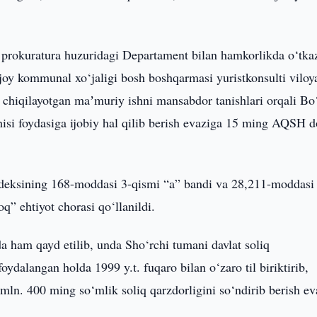
 prokuratura huzuridagi Departament bilan hamkorlikda o‘tka
-joy kommunal xo‘jaligi bosh boshqarmasi yuristkonsulti viloy
b chiqilayotgan maʼmuriy ishni mansabdor tanishlari orqali Bo
si foydasiga ijobiy hal qilib berish evaziga 15 ming AQSH do
odeksining 168-moddasi 3-qismi “a” bandi va 28,211-moddasi
oq” ehtiyot chorasi qo‘llanildi.
da ham qayd etilib, unda Sho‘rchi tumani davlat soliq
ydalangan holda 1999 y.t. fuqaro bilan o‘zaro til biriktirib,
ln. 400 ming so‘mlik soliq qarzdorligini so‘ndirib berish ev