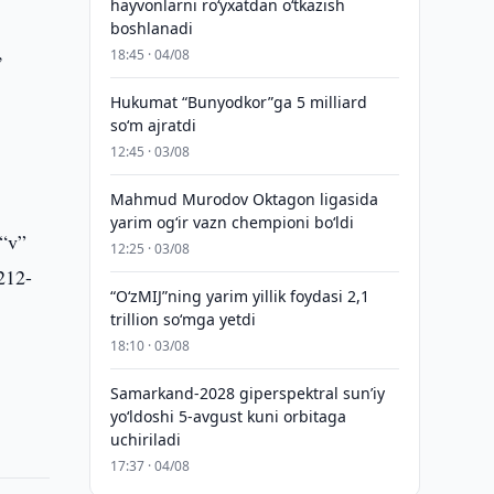
hayvonlarni ro‘yxatdan o‘tkazish
boshlanadi
,
18:45 · 04/08
Hukumat “Bunyodkor”ga 5 milliard
so‘m ajratdi
12:45 · 03/08
Mahmud Murodov Oktagon ligasida
yarim og‘ir vazn chempioni bo‘ldi
 “v”
12:25 · 03/08
212-
“O‘zMIJ”ning yarim yillik foydasi 2,1
trillion so‘mga yetdi
18:10 · 03/08
Samarkand-2028 giperspektral sun’iy
yo‘ldoshi 5-avgust kuni orbitaga
uchiriladi
17:37 · 04/08