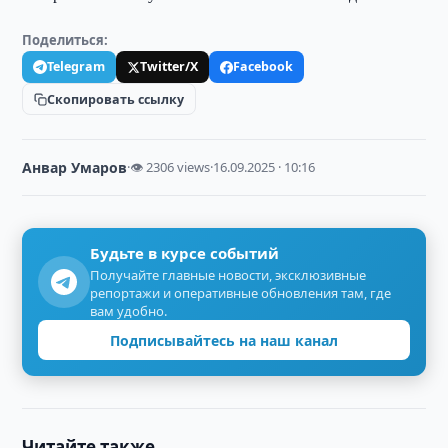
Поделиться:
Telegram
Twitter/X
Facebook
Скопировать ссылку
Анвар Умаров
·
👁 2306 views
·
16.09.2025 · 10:16
Будьте в курсе событий
Получайте главные новости, эксклюзивные
репортажи и оперативные обновления там, где
вам удобно.
Подписывайтесь на наш канал
Читайте также