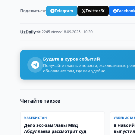
Поделиться:
Telegram
Twitter/X
Faceboo
UzDaily
·
👁 2245 views
·
18.09.2025 · 10:30
Будьте в курсе событий
Получайте главные новости, эксклюзивные ре
обновления там, где вам удобно.
Читайте также
УЗБЕКИСТАН
УЗБЕКИСТА
Дело экс-замглавы МВД
В Навоий
Абдуллаева рассмотрит суд
выпустил