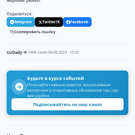
Поделиться:
Telegram
Twitter/X
Facebook
Скопировать ссылку
UzDaily
·
👁 1906 views
·
04.09.2025 · 15:30
Будьте в курсе событий
Получайте главные новости, эксклюзивные
репортажи и оперативные обновления там, где
вам удобно.
Подписывайтесь на наш канал