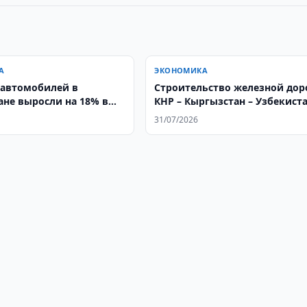
А
ЭКОНОМИКА
автомобилей в
Строительство железной дор
ане выросли на 18% в
КНР – Кыргызстан – Узбекист
продолжается
31/07/2026