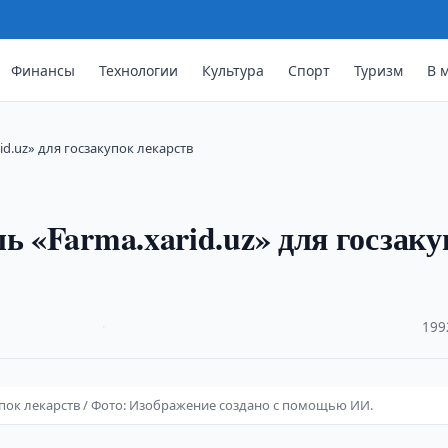
Финансы
Технологии
Культура
Спорт
Туризм
В 
d.uz» для госзакупок лекарств
ь «Farma.xarid.uz» для госзаку
·
199
упок лекарств / Фото: Изображение создано с помощью ИИ.