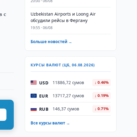
20:00 · 06/08
в с
Uzbekistan Airports и Loong Air
обсудили рейсы в Фергану
19:55 · 06/08
Больше новостей →
КУРСЫ ВАЛЮТ (ЦБ, 06.08.2026)
USD
11886,72 сумов
↓ 0.46%
EUR
13717,27 сумов
↓ 0.19%
RUB
146,37 сумов
↓ 0.71%
Все курсы валют →