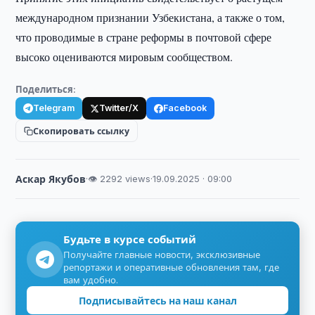
международном признании Узбекистана, а также о том,
что проводимые в стране реформы в почтовой сфере
высоко оцениваются мировым сообществом.
Поделиться:
Telegram
Twitter/X
Facebook
Скопировать ссылку
Аскар Якубов
·
👁 2292 views
·
19.09.2025 · 09:00
Будьте в курсе событий
Получайте главные новости, эксклюзивные
репортажи и оперативные обновления там, где
вам удобно.
Подписывайтесь на наш канал