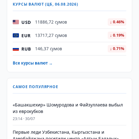
КУРСЫ ВАЛЮТ (ЦБ, 06.08.2026)
USD
11886,72 сумов
↓ 0.46%
EUR
13717,27 сумов
↓ 0.19%
RUB
146,37 сумов
↓ 0.71%
Все курсы валют →
САМОЕ ПОПУЛЯРНОЕ
«Башакшехир» Шомуродова и Файзуллаева выбыл
из еврокубков
23:14 · 30/07
Первые леди Узбекистана, Кыргызстана и
Азербайджана посетили центр «Алтын Балалык»