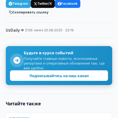
Telegram
Twitter/X
Facebook
Скопировать ссылку
UzDaily
·
👁 2136 views
·
20.08.2025 · 22:19
Будьте в курсе событий
Получайте главные новости, эксклюзивные
репортажи и оперативные обновления там, где
вам удобно.
Подписывайтесь на наш канал
Читайте также