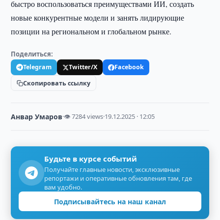
быстро воспользоваться преимуществами ИИ, создать
новые конкурентные модели и занять лидирующие
позиции на региональном и глобальном рынке.
Поделиться:
Telegram
Twitter/X
Facebook
Скопировать ссылку
Анвар Умаров
·
👁 7284 views
·
19.12.2025 · 12:05
Будьте в курсе событий
Получайте главные новости, эксклюзивные
репортажи и оперативные обновления там, где
вам удобно.
Подписывайтесь на наш канал