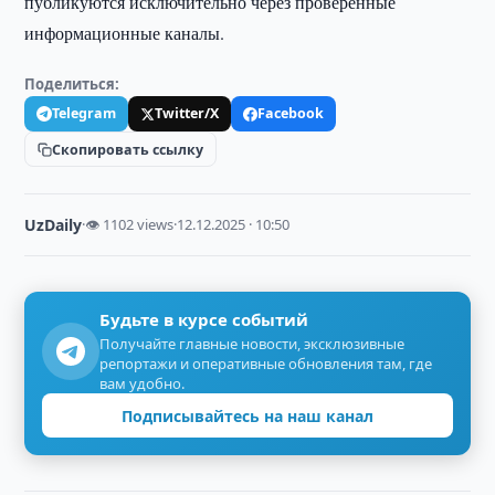
публикуются исключительно через проверенные
информационные каналы.
Поделиться:
Telegram
Twitter/X
Facebook
Скопировать ссылку
UzDaily
·
👁 1102 views
·
12.12.2025 · 10:50
Будьте в курсе событий
Получайте главные новости, эксклюзивные
репортажи и оперативные обновления там, где
вам удобно.
Подписывайтесь на наш канал