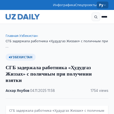
Инфографика
Спецпроекты
Ру
Главная
Узбекистан
›
›
СГБ задержала работника «Ҳудудгаз Жиззах» с поличным при
…
УЗБЕКИСТАН
СГБ задержала работника «Ҳудудгаз
Жиззах» с поличным при получении
взятки
Аскар Якубов
·
04.11.2025
·
11:58
·
1754 views
СГБ задержала работника «Ҳудудгаз Жиззах» с поличным