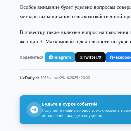
Особое внимание будет уделено вопросам сове
методов выращивания сельскохозяйственной про
В повестку также включён вопрос направления 
женщин З. Махкамовой о деятельности по укреп
Поделиться:
Telegram
Twitter/X
Faceboo
UzDaily
·
👁 1936 views
·
29.10.2025 · 20:00
Будьте в курсе событий
Получайте главные новости, эксклюзивные ре
обновления там, где вам удобно.