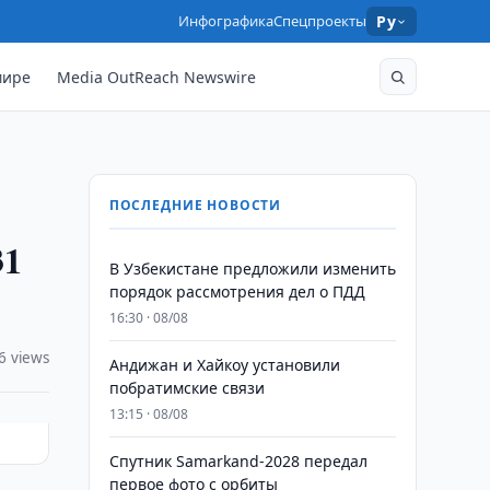
Инфографика
Спецпроекты
Ру
мире
Media OutReach Newswire
ПОСЛЕДНИЕ НОВОСТИ
31
В Узбекистане предложили изменить
порядок рассмотрения дел о ПДД
16:30 · 08/08
6 views
Андижан и Хайкоу установили
побратимские связи
13:15 · 08/08
Спутник Samarkand-2028 передал
первое фото с орбиты