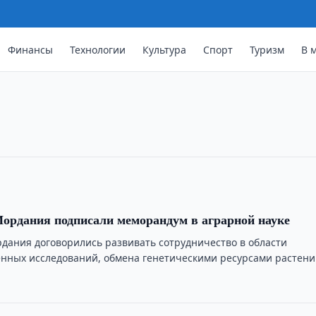
ектура Тотиги обсудили
Финансы
Технологии
Культура
Спорт
Туризм
В 
рели перспективы развития
ефектурой Тотиги в образовании,
Иордания подписали меморандум в аграрной науке
рдания договорились развивать сотрудничество в области
енных исследований, обмена генетическими ресурсами растени