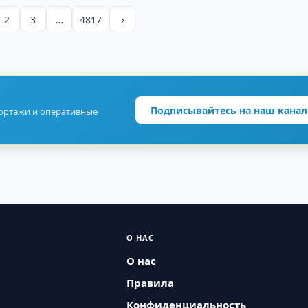
›
2
3
…
4817
Подписывайтесь на наш канал
портажи и оперативные
О НАС
О нас
Правила
Конфиденциальность