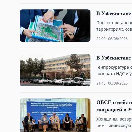
В Узбекистане
Проект постанов
территориях, ос
отдельных предп
22:00 · 06/08/2026
В Узбекистане
Генпрокуратура 
возврата НДС и у
21:45 · 06/08/2026
ОБСЕ содейств
миграцией в У
Женщины, возвра
чем финансовую 
профессиональн