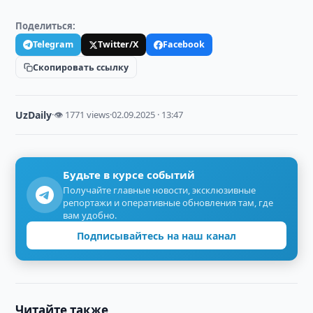
Поделиться:
Telegram
Twitter/X
Facebook
Скопировать ссылку
UzDaily
·
👁 1771 views
·
02.09.2025 · 13:47
Будьте в курсе событий
Получайте главные новости, эксклюзивные
репортажи и оперативные обновления там, где
вам удобно.
Подписывайтесь на наш канал
Читайте также