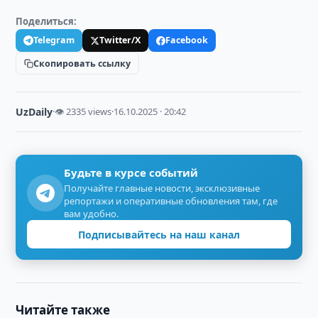
Поделиться:
Telegram
Twitter/X
Facebook
Скопировать ссылку
UzDaily
·
👁 2335 views
·
16.10.2025 · 20:42
Будьте в курсе событий
Получайте главные новости, эксклюзивные
репортажи и оперативные обновления там, где
вам удобно.
Подписывайтесь на наш канал
Читайте также