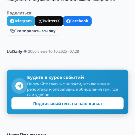
Поделиться:
Telegram
Twitter/X
Facebook
Скопировать ссылку
UzDaily
·
👁 2050 views
·
10.10.2025 · 07:28
Будьте в курсе событий
Получайте главные новости, эксклюзивные
репортажи и оперативные обновления там, где
вам удобно.
Подписывайтесь на наш канал