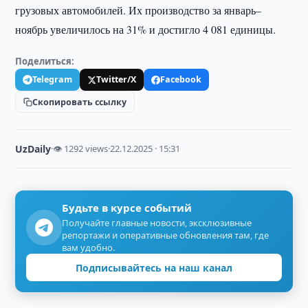
грузовых автомобилей. Их производство за январь–
ноябрь увеличилось на 31% и достигло 4 081 единицы.
Поделиться:
Telegram
Twitter/X
Facebook
Скопировать ссылку
UzDaily
·
👁 1292 views
·
22.12.2025 · 15:31
Будьте в курсе событий
Получайте главные новости, эксклюзивные
репортажи и оперативные обновления там, где
вам удобно.
Подписывайтесь на наш канал