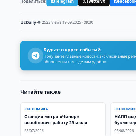
Поделиться:
Telegram
Twitter/X
Faceboo
UzDaily
·
👁 2523 views
·
19.09.2025 · 09:30
Будьте в курсе событий
Получайте главные новости, эксклюзивные ре
обновления там, где вам удобно.
Читайте также
ЭКОНОМИКА
ЭКОНОМИК
Станция метро «Чинор»
НАПП выд
возобновит работу 29 июля
букмеке
28/07/2026
03/08/2026