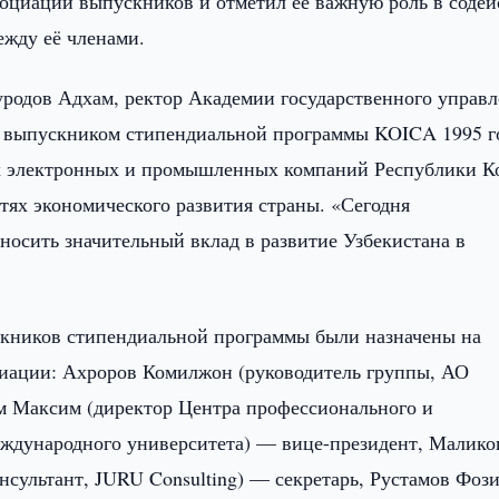
социации выпускников и отметил её важную роль в соде
ежду её членами.
родов Адхам, ректор Академии государственного управ
и выпускником стипендиальной программы KOICA 1995 г
х электронных и промышленных компаний Республики Ко
тях экономического развития страны. «Сегодня
осить значительный вклад в развитие Узбекистана в
скников стипендиальной программы были назначены на
иации: Ахроров Комилжон (руководитель группы, АО
м Максим (директор Центра профессионального и
еждународного университета) — вице-президент, Малико
нсультант, JURU Consulting) — секретарь, Рустамов Фоз