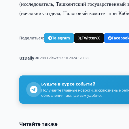
(исследователь, Ташкентский государственный 
(начальник отдела, Налоговый комитет при Каб
Поделиться:
Telegram
Twitter/X
Faceboo
UzDaily
·
👁 2883 views
·
12.10.2024 · 20:38
Будьте в курсе событий
Получайте главные новости, эксклюзивные ре
обновления там, где вам удобно.
Читайте также