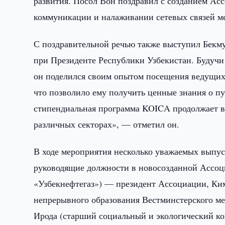
развития. Посол Вон поздравил с созданием Ас
коммуникации и налаживании сетевых связей м
С поздравительной речью также выступил Бекму
при Президенте Республики Узбекистан. Будуч
он поделился своим опытом посещения ведущи
что позволило ему получить ценные знания о пу
стипендиальная программа KOICA продолжает вн
различных секторах», — отметил он.
В ходе мероприятия несколько уважаемых выпу
руководящие должности в новосозданной Ассоц
«Узбекнефтегаз») — президент Ассоциации, Ки
непрерывного образования Вестминстерского м
Ирода (старший социальный и экологический ко