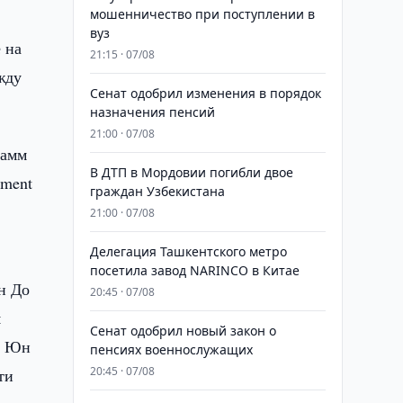
мошенничество при поступлении в
вуз
 на
21:15 · 07/08
жду
Сенат одобрил изменения в порядок
назначения пенсий
21:00 · 07/08
рамм
В ДТП в Мордовии погибли двое
ement
граждан Узбекистана
21:00 · 07/08
Делегация Ташкентского метро
посетила завод NARINCO в Китае
н До
20:45 · 07/08
я
Сенат одобрил новый закон о
ея Юн
пенсиях военнослужащих
20:45 · 07/08
ти