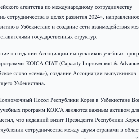
ейского агентства по международному сотрудничеству
ь сотрудничества в целях развития 2024», направленное
витию в Узбекистане и создание сети взаимодействия ме
тавителями государственных структур.
ние о создании Ассоциации выпускников учебных прог
программы KOICA CIAT (Capacity Improvement & Advanc
рейское слово «семя»), создание Ассоциации выпускников
щего Узбекистана.
Полномочный Посол Республики Корея в Узбекистане Во
в учебных программ KOICA являются важным активом дл
тметил, что недавний визит Президента Республики Кор
глублении сотрудничества между двумя странами в облас