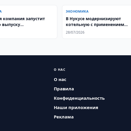
А
ЭКОНОМИКА
я компания запустит
В Нукусе модернизируют
о выпуску
котельную с применением
рматоров
когенерации
28/07/2026
О НАС
О нас
Правила
Конфиденциальность
Наши приложения
Реклама