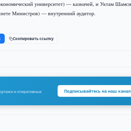
экономический университет) — казначей, и Уктам Шамс
инете Министров) — внутренний аудитор.
k
Скопировать ссылку
Подписывайтесь на наш канал
портажи и оперативные