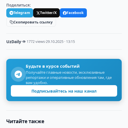
Поделиться:
Telegram
Twitter/X
Facebook
Скопировать ссылку
UzDaily
·
👁 1772 views
·
29.10.2025 · 13:15
Будьте в курсе событий
Получайте главные новости, эксклюзивные
репортажи и оперативные обновления там, где
вам удобно.
Подписывайтесь на наш канал
Читайте также