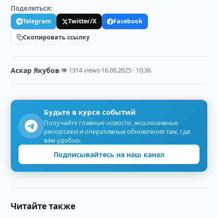
Поделиться:
Telegram
Twitter/X
Facebook
Скопировать ссылку
Аскар Якубов
·
👁 1314 views
·
16.08.2025 · 10:36
Будьте в курсе событий
Получайте главные новости, эксклюзивные
репортажи и оперативные обновления там, где
вам удобно.
Подписывайтесь на наш канал
Читайте также