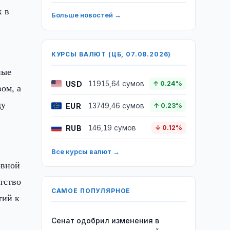
x в
Больше новостей →
КУРСЫ ВАЛЮТ (ЦБ, 07.08.2026)
ные
USD
11915,64 сумов
↑ 0.24%
ом, а
ду
EUR
13749,46 сумов
↑ 0.23%
RUB
146,19 сумов
↓ 0.12%
Все курсы валют →
овной
тство
САМОЕ ПОПУЛЯРНОЕ
тий к
Сенат одобрил изменения в