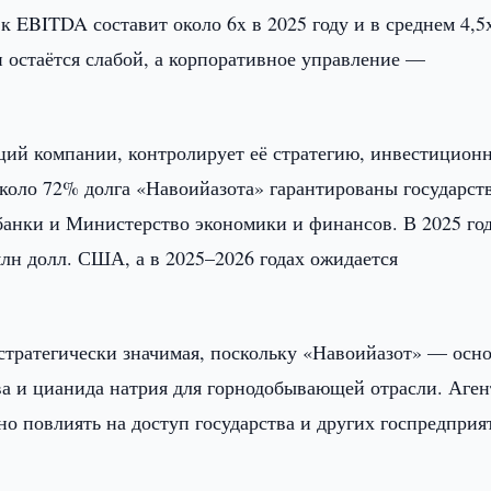
к EBITDA составит около 6x в 2025 году и в среднем 4,5
 остаётся слабой, а корпоративное управление —
акций компании, контролирует её стратегию, инвестицион
коло 72% долга «Навоийазота» гарантированы государств
банки и Министерство экономики и финансов. В 2025 го
лн долл. США, а в 2025–2026 годах ожидается
 стратегически значимая, поскольку «Навоийазот» — осн
ва и цианида натрия для горнодобывающей отрасли. Аген
но повлиять на доступ государства и других госпредприя