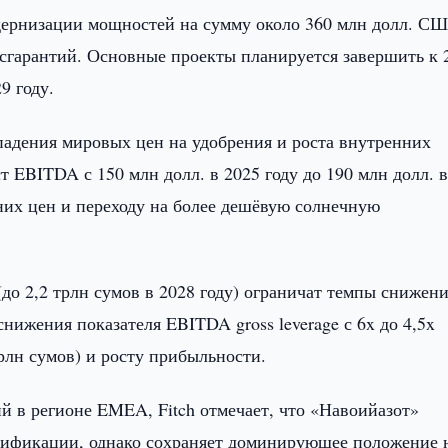
ернизации мощностей на сумму около 360 млн долл. СШ
осгарантий. Основные проекты планируется завершить к 
9 году.
падения мировых цен на удобрения и роста внутренних
т EBITDA с 150 млн долл. в 2025 году до 190 млн долл. 
их цен и переходу на более дешёвую солнечную
(до 2,2 трлн сумов в 2028 году) ограничат темпы снижен
снижения показателя EBITDA gross leverage с 6x до 4,5x
трлн сумов) и росту прибыльности.
й в регионе EMEA, Fitch отмечает, что «Навоийазот»
рсификации, однако сохраняет доминирующее положение 