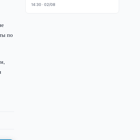
14:30 · 02/08
не
ты по
и,
и