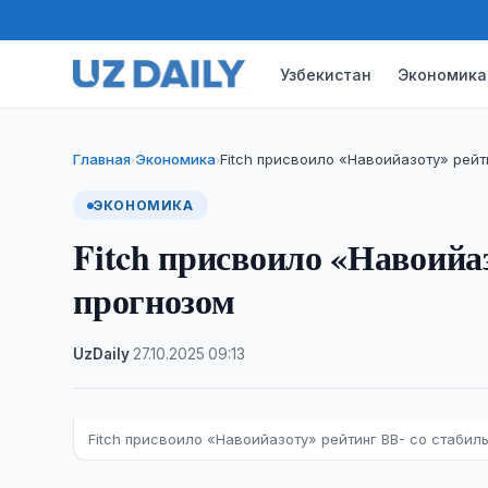
Узбекистан
Экономика
Главная
Экономика
Fitch присвоило «Навоийазоту» рейт
›
›
ЭКОНОМИКА
Fitch присвоило «Навоийа
прогнозом
UzDaily
·
27.10.2025
·
09:13
Fitch присвоило «Навоийазоту» рейтинг BB- со стабил