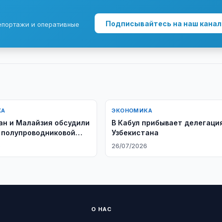
Подписывайтесь на наш канал
епортажи и оперативные
КА
ЭКОНОМИКА
ан и Малайзия обсудили
В Кабул прибывает делегаци
 полупроводниковой
Узбекистана
6
26/07/2026
О НАС