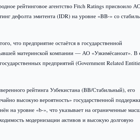
одное рейтинговое агентство Fitch Ratings присвоило А
инг дефолта эмитента (IDR) на уровне «BB-» со стабил
ого, что предприятие остаётся в государственной
 бывшей материнской компании — АО «Узкимёсаноат». В 
государственных предприятий (Government Related Entiti
уверенного рейтинга Узбекистана (BB/Стабильный), его
ычайно высокую вероятность» государственной поддержк
ён на уровне «b-», что указывает на ограниченные мас
бходимость модернизации активов и высокую долговую