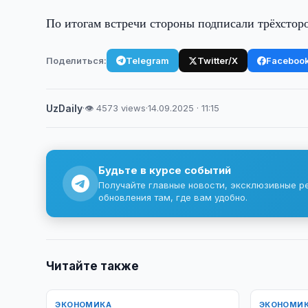
По итогам встречи стороны подписали трёхсто
Поделиться:
Telegram
Twitter/X
Faceboo
UzDaily
·
👁 4573 views
·
14.09.2025 · 11:15
Будьте в курсе событий
Получайте главные новости, эксклюзивные р
обновления там, где вам удобно.
Читайте также
ЭКОНОМИКА
ЭКОНОМИ