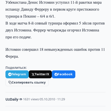
Узбекистана Денис Истомин уступил 11-й ракетки мира
испанцу Давиду Ферреру в первом круге престижного
турнира в Пекине – 6/4 и 6/1.
В ходе матча 8-й сеяный турнира оформил 5 эйсов против
двух Истомина. Феррер четырежды огорчил Истомина
при его подаче.
Истомин совершил 18 невынужденных ошибок против 11
Ферера.
Поделиться:
Telegram
Twitter/X
Facebook
Скопировать ссылку
UzDaily
·
👁 1631 views
·
05.10.2010 · 11:29