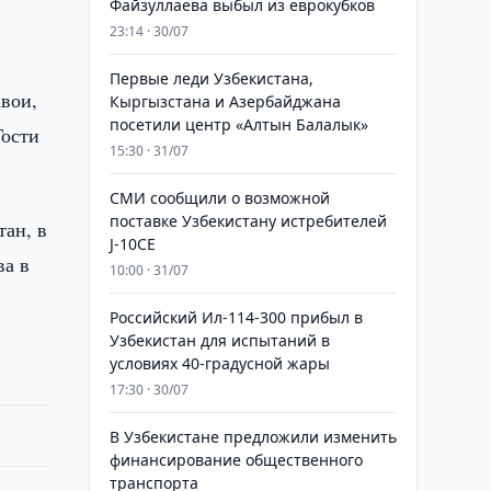
Файзуллаева выбыл из еврокубков
23:14 · 30/07
Первые леди Узбекистана,
авои,
Кыргызстана и Азербайджана
посетили центр «Алтын Балалык»
Гости
15:30 · 31/07
СМИ сообщили о возможной
поставке Узбекистану истребителей
тан, в
J-10CE
ва в
10:00 · 31/07
Российский Ил-114-300 прибыл в
Узбекистан для испытаний в
условиях 40-градусной жары
17:30 · 30/07
В Узбекистане предложили изменить
финансирование общественного
транспорта