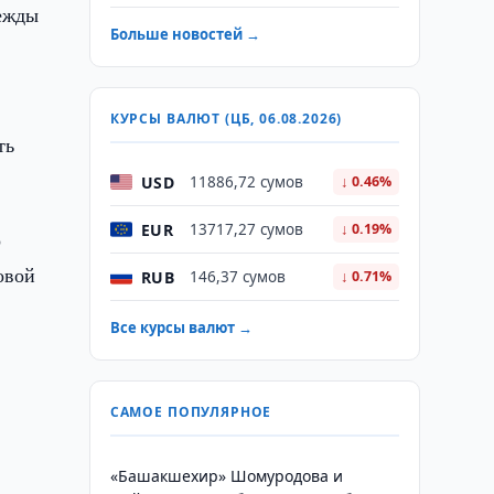
дежды
Больше новостей →
КУРСЫ ВАЛЮТ (ЦБ, 06.08.2026)
ть
USD
11886,72 сумов
↓ 0.46%
EUR
13717,27 сумов
↓ 0.19%
о
овой
RUB
146,37 сумов
↓ 0.71%
Все курсы валют →
САМОЕ ПОПУЛЯРНОЕ
,
«Башакшехир» Шомуродова и