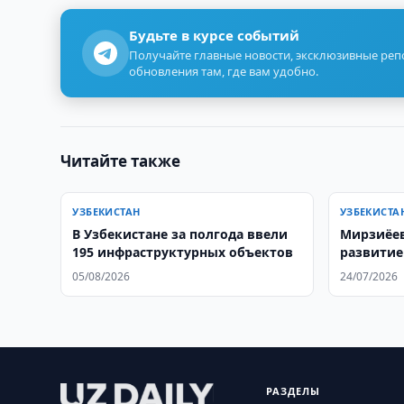
Будьте в курсе событий
Получайте главные новости, эксклюзивные ре
обновления там, где вам удобно.
Читайте также
УЗБЕКИСТАН
УЗБЕКИСТА
В Узбекистане за полгода ввели
Мирзиёев
195 инфраструктурных объектов
развитие
партнерс
05/08/2026
24/07/2026
РАЗДЕЛЫ