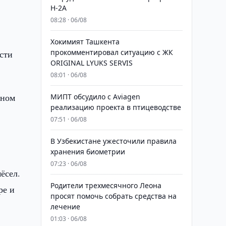
H-2A
08:28 · 06/08
Хокимият Ташкента
прокомментировал ситуацию с ЖК
сти
ORIGINAL LYUKS SERVIS
08:01 · 06/08
аном
МИПТ обсудило с Aviagen
реализацию проекта в птицеводстве
07:51 · 06/08
В Узбекистане ужесточили правила
хранения биометрии
07:23 · 06/08
ёсел.
Родители трехмесячного Леона
ре и
просят помочь собрать средства на
лечение
01:03 · 06/08