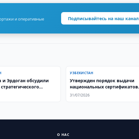
Подписывайтесь на наш канал
портажи и оперативные
Н
УЗБЕКИСТАН
 и Эрдоган обсудили
Утвержден порядок выдачи
 стратегического
национальных сертификатов
тва
учителям
31/07/2026
О НАС