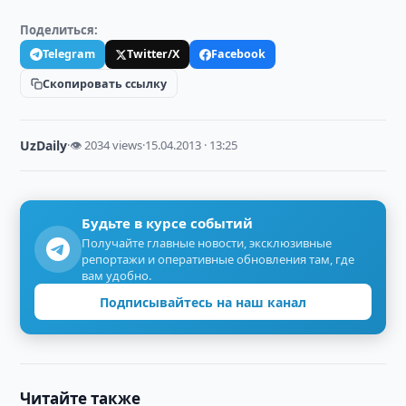
Поделиться:
Telegram
Twitter/X
Facebook
Скопировать ссылку
UzDaily
·
👁 2034 views
·
15.04.2013 · 13:25
Будьте в курсе событий
Получайте главные новости, эксклюзивные
репортажи и оперативные обновления там, где
вам удобно.
Подписывайтесь на наш канал
Читайте также