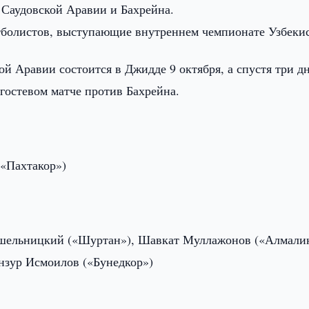
 Саудовской Аравии и Бахрейна.
тболистов, выступающие внутреннем чемпионате Узбекис
й Аравии состоится в Джидде 9 октября, а спустя три д
гостевом матче против Бахрейна.
(«Пахтакор»)
ушельницкий («Шуртан»), Шавкат Муллажонов («Алмалик
нзур Исмоилов («Бунедкор»)