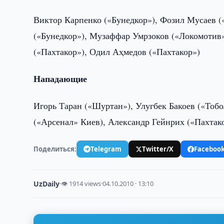
Виктор Карпенко («Бунедкор»), Фозил Мусаев 
(«Бунедкор»), Музаффар Умрзоков («Локомотив»
(«Пахтакор»), Одил Аҳмедов («Пахтакор»)
Нападающие
Игорь Таран («Шуртан»), Улугбек Бакоев («То
(«Арсенал» Киев), Александр Гейнрих («Пахтак
Поделиться:
Telegram
Twitter/X
Faceboo
UzDaily
·
👁 1914 views
·
04.10.2010 · 13:10