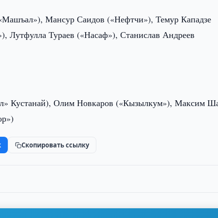
(«Машъал»), Мансур Саидов («Нефтчи»), Темур Кападзе
), Лутфулла Тураев («Насаф»), Станислав Андреев
бол» Кустанай), Олим Новкаров («Кызылкум»), Максим Ш
ор»)
k
Скопировать ссылку