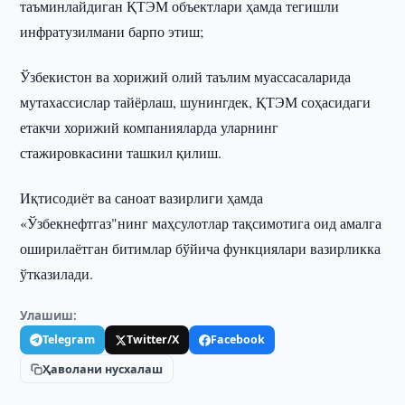
таъминлайдиган ҚТЭМ объектлари ҳамда тегишли
инфратузилмани барпо этиш;
Ўзбекистон ва хорижий олий таълим муассасаларида
мутахассислар тайёрлаш, шунингдек, ҚТЭМ соҳасидаги
етакчи хорижий компанияларда уларнинг
стажировкасини ташкил қилиш.
Иқтисодиёт ва саноат вазирлиги ҳамда
«Ўзбекнефтгаз"нинг маҳсулотлар тақсимотига оид амалга
оширилаётган битимлар бўйича функциялари вазирликка
ўтказилади.
Улашиш:
Telegram
Twitter/X
Facebook
Ҳаволани нусхалаш