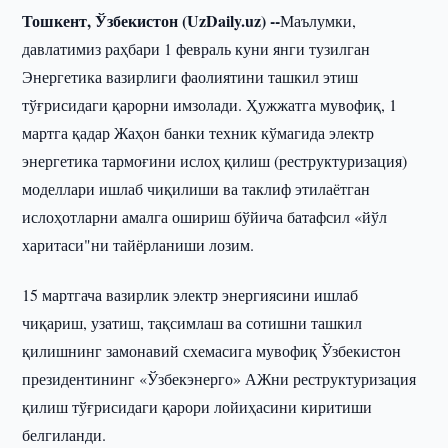
Тошкент, Ўзбекистон (UzDaily.uz) --
Маълумки,
давлатимиз раҳбари 1 февраль куни янги тузилган
Энергетика вазирлиги фаолиятини ташкил этиш
тўғрисидаги қарорни имзолади. Ҳужжатга мувофиқ, 1
мартга қадар Жаҳон банки техник кўмагида электр
энергетика тармоғини ислоҳ қилиш (реструктуризация)
моделлари ишлаб чиқилиши ва таклиф этилаётган
ислоҳотларни амалга ошириш бўйича батафсил «йўл
харитаси"ни тайёрланиши лозим.
15 мартгача вазирлик электр энергиясини ишлаб
чиқариш, узатиш, тақсимлаш ва сотишни ташкил
қилишнинг замонавий схемасига мувофиқ Ўзбекистон
президентининг «Ўзбекэнерго» АЖни реструктуризация
қилиш тўғрисидаги қарори лойиҳасини киритиши
белгиланди.