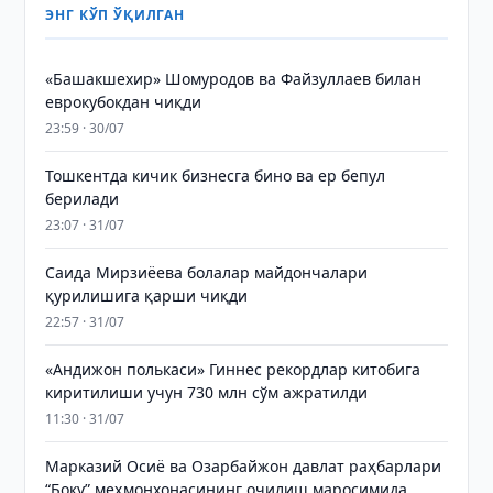
ЭНГ КЎП ЎҚИЛГАН
«Башакшехир» Шомуродов ва Файзуллаев билан
еврокубокдан чиқди
23:59 · 30/07
Тошкентда кичик бизнесга бино ва ер бепул
берилади
23:07 · 31/07
Саида Мирзиёева болалар майдончалари
қурилишига қарши чиқди
22:57 · 31/07
«Андижон полькаси» Гиннес рекордлар китобига
киритилиши учун 730 млн сўм ажратилди
11:30 · 31/07
Марказий Осиё ва Озарбайжон давлат раҳбарлари
“Боку” меҳмонхонасининг очилиш маросимида