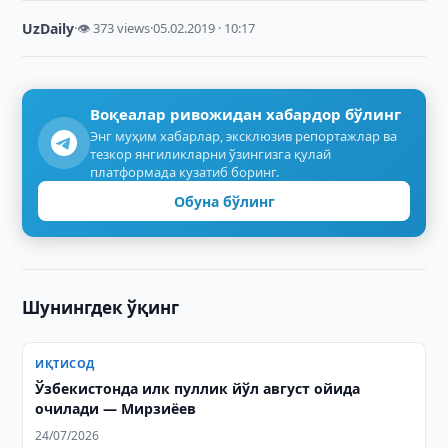
UzDaily
·
👁 373 views
·
05.02.2019 · 10:17
Воқеалар ривожидан хабардор бўлинг
Энг муҳим хабарлар, эксклюзив репортажлар ва
тезкор янгиликларни ўзингизга қулай
платформада кузатиб боринг.
Обуна бўлинг
Шунингдек ўқинг
ИҚТИСОД
Ўзбекистонда илк пуллик йўл август ойида
очилади — Мирзиёев
24/07/2026