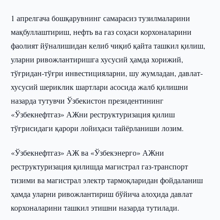
1 апрелгача бошқарувнинг самарасиз тузилмаларини
мақбуллаштириш, нефть ва газ соҳаси корхоналарини
фаолият йўналишидан келиб чиқиб қайта ташкил қилиш,
уларни ривожлантиришга хусусий ҳамда хорижий,
тўғридан-тўғри инвестицияларни, шу жумладан, давлат-
хусусий шериклик шартлари асосида жалб қилишни
назарда тутувчи Ўзбекистон президентининг
«Ўзбекнефтгаз» АЖни реструктуризация қилиш
тўғрисидаги қарори лойиҳаси тайёрланиши лозим.
«Ўзбекнефтгаз» АЖ ва «Ўзбекэнерго» АЖни
реструктуризация қилишда магистрал газ-транспорт
тизими ва магистрал электр тармоқларидан фойдаланиш
ҳамда уларни ривожлантириш бўйича алоҳида давлат
корхоналарини ташкил этишни назарда тутилади.