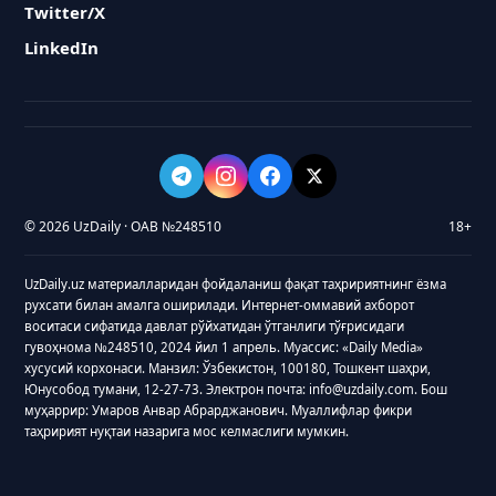
Twitter/X
LinkedIn
© 2026 UzDaily · ОАВ №248510
18+
UzDaily.uz материалларидан фойдаланиш фақат таҳририятнинг ёзма
рухсати билан амалга оширилади. Интернет-оммавий ахборот
воситаси сифатида давлат рўйхатидан ўтганлиги тўғрисидаги
гувоҳнома №248510, 2024 йил 1 апрель. Муассис: «Daily Media»
хусусий корхонаси. Манзил: Ўзбекистон, 100180, Тошкент шаҳри,
Юнусобод тумани, 12-27-73. Электрон почта: info@uzdaily.com. Бош
муҳаррир: Умаров Анвар Абрарджанович. Муаллифлар фикри
таҳририят нуқтаи назарига мос келмаслиги мумкин.