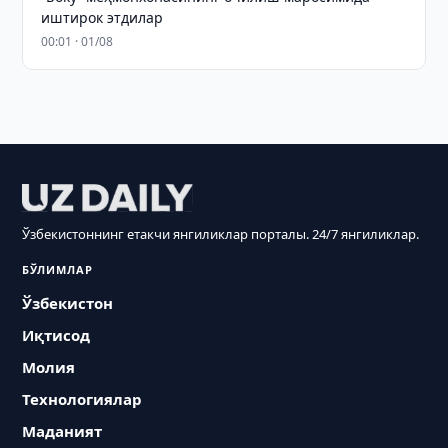
иштирок этдилар
00:01 · 01/08
Ўзбекистоннинг етакчи янгиликлар порталы. 24/7 янгиликлар.
БЎЛИМЛАР
Ўзбекистон
Иқтисод
Молия
Технологиялар
Маданият