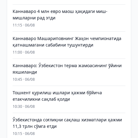
Каннаваро 4 млн евро маош ҳақидаги миш-
мишларни рад этди
11:15 · 06/08
Каннаваро Машариповнинг Жаҳон чемпионатида
қатнашмагани сабабини тушунтирди
11:00 · 06/08
Каннаваро: Ўзбекистон терма жамоасининг ўйини
яхшиланди
10:45 · 06/08
Тошкент қурилиш ишлари ҳажми бўйича
етакчиликни сақлаб қолди
10:30 · 06/08
Ўзбекистонда соғлиқни сақлаш хизматлари ҳажми
11,3 трлн сўмга етди
10:15 · 06/08