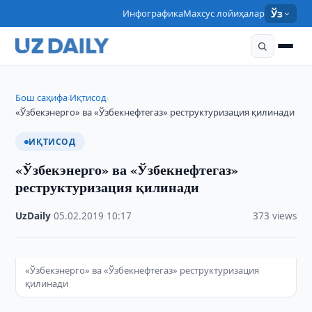
Инфографика
Махсус лойиҳалар
Ўз
Бош саҳифа
Иқтисод
›
›
«Ўзбекэнерго» ва «Ўзбекнефтегаз» реструктуризация қилинади
ИҚТИСОД
«Ўзбекэнерго» ва «Ўзбекнефтегаз»
реструктуризация қилинади
UzDaily
·
05.02.2019
·
10:17
·
373 views
«Ўзбекэнерго» ва «Ўзбекнефтегаз» реструктуризация
қилинади