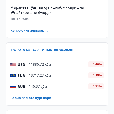
Мирзиёев гўшт ва сут ишлаб чиқаришни
кўпайтиришни буюрди
10:11 · 06/08
Кўпроқ янгиликлар →
ВАЛЮТА КУРСЛАРИ (МБ, 06.08.2026)
USD
11886.72 сўм
↓ 0.46%
EUR
13717.27 сўм
↓ 0.19%
RUB
146.37 сўм
↓ 0.71%
Барча валюта курслари →