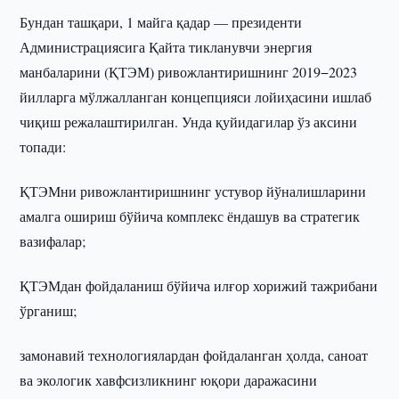
Бундан ташқари, 1 майга қадар — президенти
Администрациясига Қайта тикланувчи энергия
манбаларини (ҚТЭМ) ривожлантиришнинг 2019−2023
йилларга мўлжалланган концепцияси лойиҳасини ишлаб
чиқиш режалаштирилган. Унда қуйидагилар ўз аксини
топади:
ҚТЭМни ривожлантиришнинг устувор йўналишларини
амалга ошириш бўйича комплекс ёндашув ва стратегик
вазифалар;
ҚТЭМдан фойдаланиш бўйича илғор хорижий тажрибани
ўрганиш;
замонавий технологиялардан фойдаланган ҳолда, саноат
ва экологик хавфсизликнинг юқори даражасини