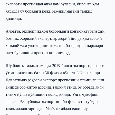
экспорти прогноздан анча кам бўлгани, биронта ҳам
ҳудудда бу борадаги режа бажарилмагани танқид
қилинди.
Албатта, экспорт жаҳон бозоридаги конъюнктурага ҳам
боғлиқ. Хорижий экспертлар жорий йилда ҳам асосий
хомашё маҳсулотларининг жаҳон бозоридаги нархлари
паст бўлишини прогноз қилишмоқда.
Шу боис мамлакатимизда 2019 йилги экспорт прогнози
ўтган йилга нисбатан 30 фоизга кўп этиб белгиланди.
Давлатимиз раҳбари экспорт прогнозини таъминлашни
аниқ ҳисоб-китоб асосида ташкил этиш, бу борада янги
тизим йўлга қўйишни таклиф қилди. Унга мувофиқ,
аввало, Республика экспорт штаби фаолияти тубдан
такомиллаштирилади. Ушбу штабдан вакиллар