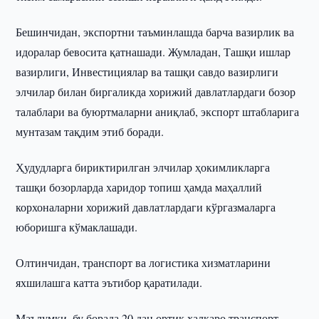
Бешинчидан, экспортни таъминлашда барча вазирлик ва
идоралар бевосита қатнашади. Жумладан, Ташқи ишлар
вазирлиги, Инвестициялар ва ташқи савдо вазирлиги
элчилар билан биргаликда хорижий давлатлардаги бозор
талаблари ва буюртмаларни аниқлаб, экспорт штабларига
мунтазам тақдим этиб боради.
Ҳудудларга бириктирилган элчилар ҳокимликларга
ташқи бозорларда харидор топиш ҳамда маҳаллий
корхоналарни хорижий давлатлардаги кўргазмаларга
юборишга кўмаклашади.
Олтинчидан, транспорт ва логистика хизматларини
яхшилашга катта эътибор қаратилади.
Маълумки, бу борада 20 дан ортиқ халқаро транспорт