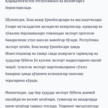
Қорақалпоғистон Республикаси ва вилоятларга
бириктирилади.
Шунингдек, Бош вазир ўринбосарлари ва маслаҳатчилари
ўзлари мутасаддилик қиладиган вазирликлар, идоралар ва
хўжалик бирлашмалари томонидан экспорт прогнози
бажарилиши учун шахсан жавобгар бўлади. Республика
экспорт штаби, Бош вазир ўринбосари ҳамда
Инвестициялар ва ташқи савдо вазирлиги тармоқлар ва
ҳудудлар бўйича ўн кунлик экспорт жадвалларини ишлаб
чиқиб, тузилган экспорт шартномаларини сўзсиз
бажариш ҳамда қўшимча келишувлар имзолаш
чораларини кўради.
Иккинчидан, ҳар бир ҳудудда экспорт бўйича доимий
ишлайдиган вилоят штаблари, туманлар ва шаҳарларда
ишчи штаблар ташкил этилади. Уларнинг масъуллигида