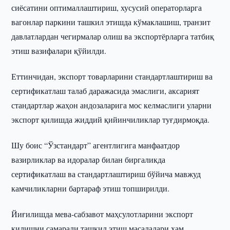
сиёсатини оптималлаштириш, хусусий операторларга
вагонлар паркини ташкил этишда кўмаклашиш, транзит
давлатлардан чегирмалар олиш ва экспортёрларга татбиқ
этиш вазифалари қўйилди.
Еттинчидан, экспорт товарларини стандартлаштириш ва
сертификатлаш талаб даражасида эмаслиги, аксарият
стандартлар жаҳон андозаларига мос келмаслиги уларни
экспорт қилишда жиддий қийинчиликлар туғдирмоқда.
Шу боис “Ўзстандарт” агентлигига манфаатдор
вазирликлар ва идоралар билан биргаликда
сертификатлаш ва стандартлаштириш бўйича мавжуд
камчиликларни бартараф этиш топширилди.
Йиғилишда мева-сабзавот маҳсулотларини экспорт
қилишни самарали ташкил этиш масалалари ҳам