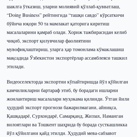
шаклга ўтказиш, уларни молиявий қўллаб-қувватлаш,
“Doing Business” рейтингида “ташқи савдо” кўрсаткичи
бўйича юқори 50 та мамлакат қаторига киритиш
масалаларини қамраб олади. Хориж тажбирасидан келиб
чиқиб, экспорт қилувчилар фаолиятини
мувофиқлаштириш, уларга ҳар томонлама кўмаклашиш
мақсадида Ўзбекистон экспортёрлар ассамблеяси ташкил
этилади.
Видеоселекторда экспортни кўпайтиришда йўл қўйилган
камчиликларни бартараф этиб, бу борадаги ишларни
жонлантириш масалалари муҳокама қилинди. Ўтган йили
ҳудудий экспорт прогнози бажарилмагани, айниқса,
Қашқадарё, Сурхондарё, Самарқанд, Жиззах, Наманган
вилоятлари ва Тошкент шаҳрида бу борада сусткашликка
йўл қўйилгани қайд этилди. Ҳудудий мева-сабзавот