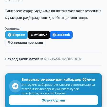
Видеоселекторда муҳокама қилинган масалалар юзасидан
мутасадди раҳбарларнинг ҳисоботлари эшитилди.
Улашиш:
Telegram
Twitter/X
Facebook
Ҳаволани нусхалаш
Беҳзод Ҳожиматов
·
👁 401 views
·
07.02.2019 · 01:01
Воқеалар ривожидан хабардор бўлинг
Энг муҳим хабарлар, эксклюзив репортажлар ва
тезкор янгиликларни ўзингизга қулай
платформада кузатиб боринг.
Обуна бўлинг