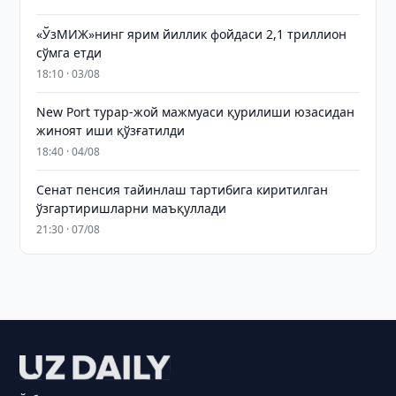
«ЎзМИЖ»нинг ярим йиллик фойдаси 2,1 триллион
сўмга етди
18:10 · 03/08
New Port турар-жой мажмуаси қурилиши юзасидан
жиноят иши қўзғатилди
18:40 · 04/08
Сенат пенсия тайинлаш тартибига киритилган
ўзгартиришларни маъқуллади
21:30 · 07/08