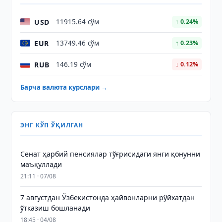
USD
11915.64 сўм
↑ 0.24%
EUR
13749.46 сўм
↑ 0.23%
RUB
146.19 сўм
↓ 0.12%
Барча валюта курслари →
ЭНГ КЎП ЎҚИЛГАН
Сенат ҳарбий пенсиялар тўғрисидаги янги қонунни
маъқуллади
21:11 · 07/08
7 августдан Ўзбекистонда ҳайвонларни рўйхатдан
ўтказиш бошланади
18:45 · 04/08