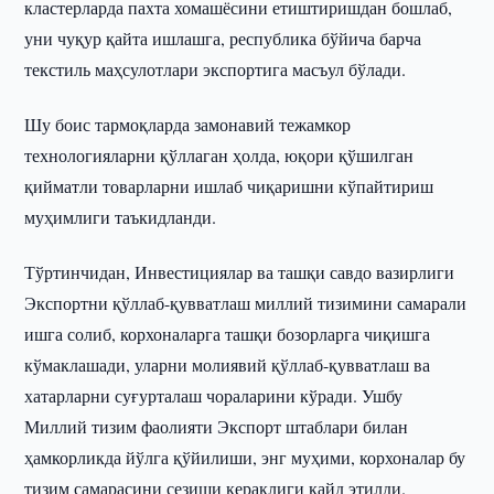
кластерларда пахта хомашёсини етиштиришдан бошлаб,
уни чуқур қайта ишлашга, республика бўйича барча
текстиль маҳсулотлари экспортига масъул бўлади.
Шу боис тармоқларда замонавий тежамкор
технологияларни қўллаган ҳолда, юқори қўшилган
қийматли товарларни ишлаб чиқаришни кўпайтириш
муҳимлиги таъкидланди.
Тўртинчидан, Инвестициялар ва ташқи савдо вазирлиги
Экспортни қўллаб-қувватлаш миллий тизимини самарали
ишга солиб, корхоналарга ташқи бозорларга чиқишга
кўмаклашади, уларни молиявий қўллаб-қувватлаш ва
хатарларни суғурталаш чораларини кўради. Ушбу
Миллий тизим фаолияти Экспорт штаблари билан
ҳамкорликда йўлга қўйилиши, энг муҳими, корхоналар бу
тизим самарасини сезиши кераклиги қайд этилди.