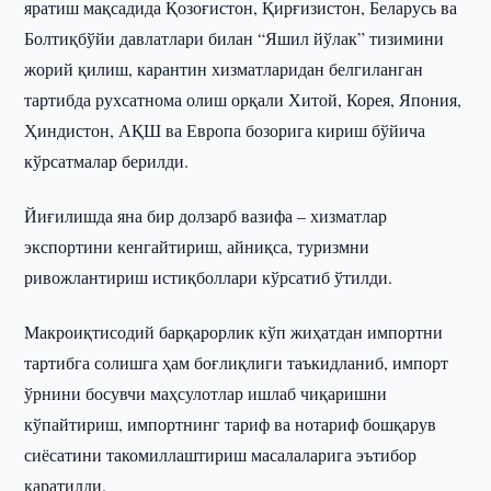
яратиш мақсадида Қозоғистон, Қирғизистон, Беларусь ва
Болтиқбўйи давлатлари билан “Яшил йўлак” тизимини
жорий қилиш, карантин хизматларидан белгиланган
тартибда рухсатнома олиш орқали Хитой, Корея, Япония,
Ҳиндистон, АҚШ ва Европа бозорига кириш бўйича
кўрсатмалар берилди.
Йиғилишда яна бир долзарб вазифа – хизматлар
экспортини кенгайтириш, айниқса, туризмни
ривожлантириш истиқболлари кўрсатиб ўтилди.
Макроиқтисодий барқарорлик кўп жиҳатдан импортни
тартибга солишга ҳам боғлиқлиги таъкидланиб, импорт
ўрнини босувчи маҳсулотлар ишлаб чиқаришни
кўпайтириш, импортнинг тариф ва нотариф бошқарув
сиёсатини такомиллаштириш масалаларига эътибор
қаратилди.