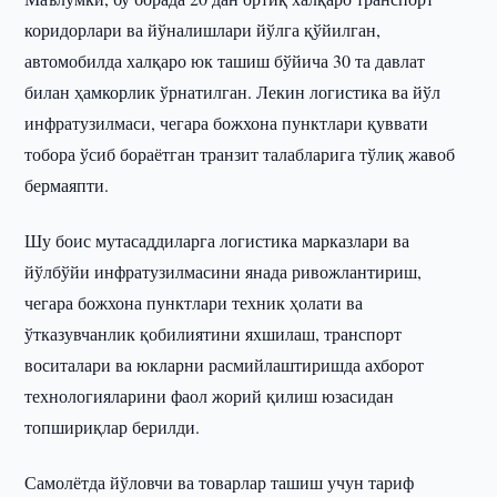
коридорлари ва йўналишлари йўлга қўйилган,
автомобилда халқаро юк ташиш бўйича 30 та давлат
билан ҳамкорлик ўрнатилган. Лекин логистика ва йўл
инфратузилмаси, чегара божхона пунктлари қуввати
тобора ўсиб бораётган транзит талабларига тўлиқ жавоб
бермаяпти.
Шу боис мутасаддиларга логистика марказлари ва
йўлбўйи инфратузилмасини янада ривожлантириш,
чегара божхона пунктлари техник ҳолати ва
ўтказувчанлик қобилиятини яхшилаш, транспорт
воситалари ва юкларни расмийлаштиришда ахборот
технологияларини фаол жорий қилиш юзасидан
топшириқлар берилди.
Самолётда йўловчи ва товарлар ташиш учун тариф