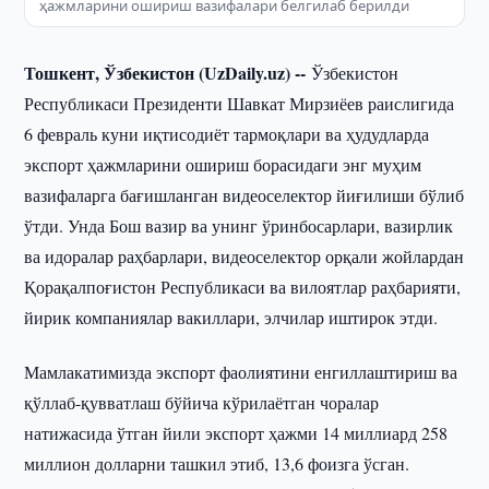
ҳажмларини ошириш вазифалари белгилаб берилди
Тошкент, Ўзбекистон (UzDaily.uz) --
Ўзбекистон
Республикаси Президенти Шавкат Мирзиёев раислигида
6 февраль куни иқтисодиёт тармоқлари ва ҳудудларда
экспорт ҳажмларини ошириш борасидаги энг муҳим
вазифаларга бағишланган видеоселектор йиғилиши бўлиб
ўтди. Унда Бош вазир ва унинг ўринбосарлари, вазирлик
ва идоралар раҳбарлари, видеоселектор орқали жойлардан
Қорақалпоғистон Республикаси ва вилоятлар раҳбарияти,
йирик компаниялар вакиллари, элчилар иштирок этди.
Мамлакатимизда экспорт фаолиятини енгиллаштириш ва
қўллаб-қувватлаш бўйича кўрилаётган чоралар
натижасида ўтган йили экспорт ҳажми 14 миллиард 258
миллион долларни ташкил этиб, 13,6 фоизга ўсган.