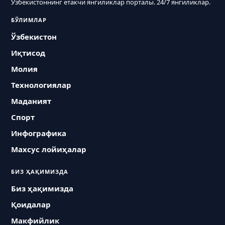
Ўзбекистоннинг етакчи янгиликлар порталы. 24/7 янгиликлар.
БЎЛИМЛАР
Ўзбекистон
Иқтисод
Молия
Технологиялар
Маданият
Спорт
Инфографика
Махсус лойиҳалар
БИЗ ҲАҚИМИЗДА
Биз ҳақимизда
Қоидалар
Макфийлик