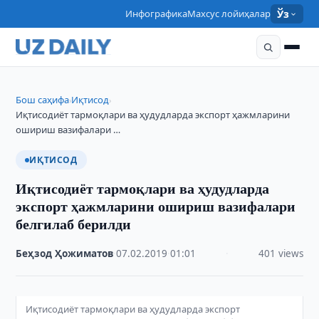
Инфографика
Махсус лойиҳалар
Ўз
Бош саҳифа
Иқтисод
›
›
Иқтисодиёт тармоқлари ва ҳудудларда экспорт ҳажмларини
ошириш вазифалари …
ИҚТИСОД
Иқтисодиёт тармоқлари ва ҳудудларда
экспорт ҳажмларини ошириш вазифалари
белгилаб берилди
Беҳзод Ҳожиматов
·
07.02.2019
·
01:01
·
401 views
Иқтисодиёт тармоқлари ва ҳудудларда экспорт