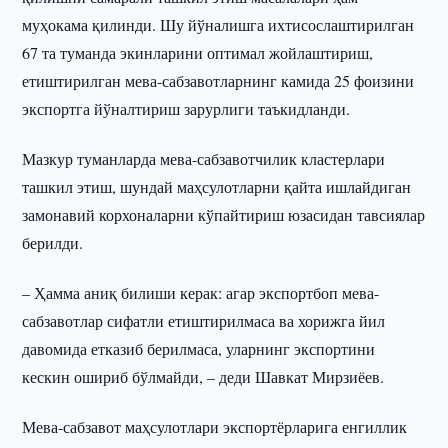
муҳокама қилинди. Шу йўналишга ихтисослаштирилган
67 та туманда экинларини оптимал жойлаштириш,
етиштирилган мева-сабзавотларнинг камида 25 фоизини
экспортга йўналтириш зарурлиги таъкидланди.
Мазкур туманларда мева-сабзавотчилик кластерлари
ташкил этиш, шундай маҳсулотларни қайта ишлайдиган
замонавий корхоналарни кўпайтириш юзасидан тавсиялар
берилди.
– Ҳамма аниқ билиши керак: агар экспортбоп мева-
сабзавотлар сифатли етиштирилмаса ва хорижга йил
давомида етказиб берилмаса, уларнинг экспортини
кескин ошириб бўлмайди, – деди Шавкат Мирзиёев.
Мева-сабзавот маҳсулотлари экспортёрларига енгиллик