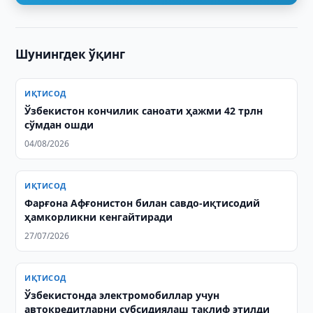
Шунингдек ўқинг
ИҚТИСОД
Ўзбекистон кончилик саноати ҳажми 42 трлн
сўмдан ошди
04/08/2026
ИҚТИСОД
Фарғона Афғонистон билан савдо-иқтисодий
ҳамкорликни кенгайтиради
27/07/2026
ИҚТИСОД
Ўзбекистонда электромобиллар учун
автокредитларни субсидиялаш таклиф этилди