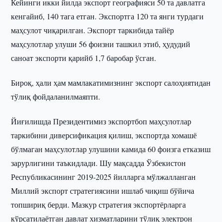
Кейинги икки йилда экспорт географияси 50 та давлатга
кенгайиб, 140 тага етган. Экспортга 120 та янги турдаги
маҳсулот чиқарилган. Экспорт таркибида тайёр
маҳсулотлар улуши 56 фоизни ташкил этиб, ҳудудий
саноат экспорти қарийб 1,7 баробар ўсган.
Бироқ, ҳали ҳам мамлакатимизнинг экспорт салоҳиятидан
тўлиқ фойдаланилмаяпти.
Йиғилишда Президентимиз экспортбоп маҳсулотлар
таркибини диверсификация қилиш, экспортда хомашё
бўлмаган маҳсулотлар улушини камида 60 фоизга етказиш
зарурлигини таъкидлади. Шу мақсадда Ўзбекистон
Республикасининг 2019-2025 йилларга мўлжалланган
Миллий экспорт стратегиясини ишлаб чиқиш бўйича
топшириқ берди. Мазкур стратегия экспортёрларга
кўрсатилаётган давлат хизматларини тўлиқ электрон