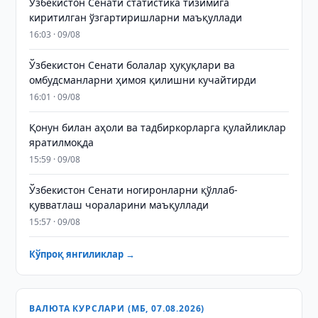
Ўзбекистон Сенати статистика тизимига
киритилган ўзгартиришларни маъқуллади
16:03 · 09/08
Ўзбекистон Сенати болалар ҳуқуқлари ва
омбудсманларни ҳимоя қилишни кучайтирди
16:01 · 09/08
Қонун билан аҳоли ва тадбиркорларга қулайликлар
яратилмоқда
15:59 · 09/08
Ўзбекистон Сенати ногиронларни қўллаб-
қувватлаш чораларини маъқуллади
15:57 · 09/08
Кўпроқ янгиликлар →
ВАЛЮТА КУРСЛАРИ (МБ, 07.08.2026)