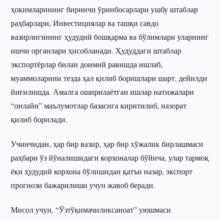
ҳокимларининг биринчи ўринбосарлари ушбу штаблар
раҳбарлари, Инвестициялар ва ташқи савдо
вазирлигининг ҳудудий бошқарма ва бўлимлари уларнинг
ишчи органлари ҳисобланади. Ҳудуддаги штаблар
экспортёрлар билан доимий равишда ишлаб,
муаммоларини тезда ҳал қилиб боришлари шарт, дейилди
йиғилишда. Амалга оширилаётган ишлар натижалари
“онлайн” маълумотлар базасига киритилиб, назорат
қилиб борилади.
Учинчидан, ҳар бир вазир, ҳар бир хўжалик бирлашмаси
раҳбари ўз йўналишидаги корхоналар бўйича, улар тармоқ
ёки ҳудудий корхона бўлишидан қатъи назар, экспорт
прогнози бажарилиши учун жавоб беради.
Мисол учун, “Ўзтўқимачиликсаноат” уюшмаси