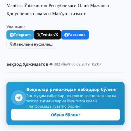
Манбаа: Ўзбекистон Республикаси Олий Мажлиси
Қонунчилик палатаси Матбуот хизмати
Улашиш:
Telegram
Twitter/X
Facebook
Ҳаволани нусхалаш
Беҳзод Ҳожиматов
·
👁 382 views
·
06.02.2019 · 02:07
Воқеалар ривожидан хабардор бўлинг
Энг муҳим хабарлар, эксклюзив репортажлар ва
тезкор янгиликларни ўзингизга қулай
платформада кузатиб боринг.
Обуна бўлинг