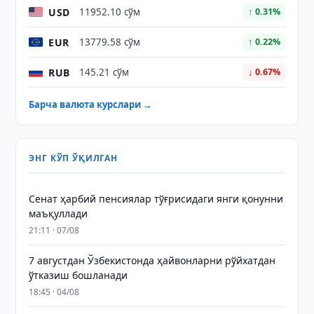
USD
11952.10 сўм
↑ 0.31%
EUR
13779.58 сўм
↑ 0.22%
RUB
145.21 сўм
↓ 0.67%
Барча валюта курслари →
ЭНГ КЎП ЎҚИЛГАН
Сенат ҳарбий пенсиялар тўғрисидаги янги қонунни
маъқуллади
21:11 · 07/08
7 августдан Ўзбекистонда ҳайвонларни рўйхатдан
ўтказиш бошланади
18:45 · 04/08