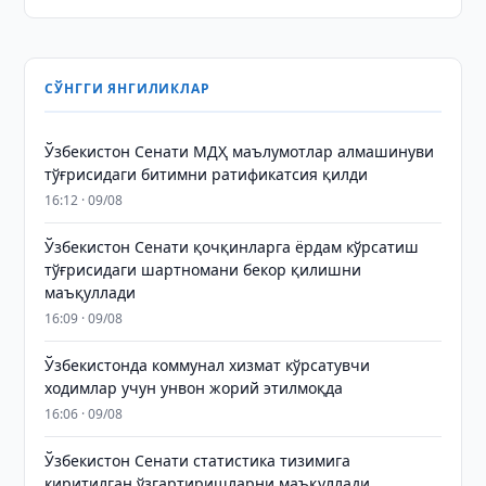
СЎНГГИ ЯНГИЛИКЛАР
Ўзбекистон Сенати МДҲ маълумотлар алмашинуви
тўғрисидаги битимни ратификатсия қилди
16:12 · 09/08
Ўзбекистон Сенати қочқинларга ёрдам кўрсатиш
тўғрисидаги шартномани бекор қилишни
маъқуллади
16:09 · 09/08
Ўзбекистонда коммунал хизмат кўрсатувчи
ходимлар учун унвон жорий этилмоқда
16:06 · 09/08
Ўзбекистон Сенати статистика тизимига
киритилган ўзгартиришларни маъқуллади