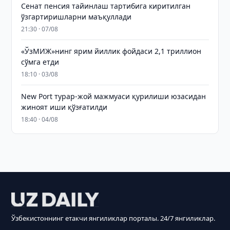
Сенат пенсия тайинлаш тартибига киритилган
ўзгартиришларни маъқуллади
21:30 · 07/08
«ЎзМИЖ»нинг ярим йиллик фойдаси 2,1 триллион
сўмга етди
18:10 · 03/08
New Port турар-жой мажмуаси қурилиши юзасидан
жиноят иши қўзғатилди
18:40 · 04/08
Ўзбекистоннинг етакчи янгиликлар порталы. 24/7 янгиликлар.