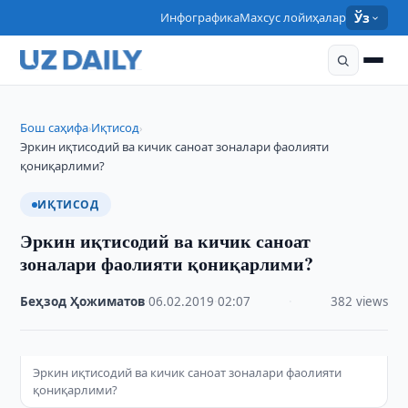
Инфографика
Махсус лойиҳалар
Ўз
Бош саҳифа
Иқтисод
›
›
Эркин иқтисодий ва кичик саноат зоналари фаолияти
қониқарлими?
ИҚТИСОД
Эркин иқтисодий ва кичик саноат
зоналари фаолияти қониқарлими?
Беҳзод Ҳожиматов
·
06.02.2019
·
02:07
·
382 views
Эркин иқтисодий ва кичик саноат зоналари фаолияти
қониқарлими?