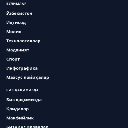
БЎЛИМЛАР
Ўзбекистон
Иқтисод
Молия
Технологиялар
Маданият
Спорт
Инфографика
Махсус лойиҳалар
БИЗ ҲАҚИМИЗДА
Биз ҳақимизда
Қоидалар
Макфийлик
Бизнинг иловалар