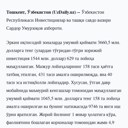
Тошкент, Ўзбекистон (UzDaily.uz) --
Ўзбекистон
Республикаси Инвестициялар ва ташқи савдо вазири
Сардор Умурзоқов ахбороти.
Эркин иқтисодий зоналарда умумий қиймати 3660,5 млн.
долларга тенг (улардан тўғридан-тўғри хорижий
инвестиция 1544 млн. доллар) 629 та лойиҳа
маъқулланган. Мазкур лойиҳаларнинг 158 таси ҳаётга
татбиқ этилган, 431 таси амалга оширилмоқда, яна 40
таси эса истиқболли лойиҳадир. Хусусан, ўтган давр
мобайнида маъмурий кенгашлар томонидан маъқулланган
умумий қиймати 1045,5 млн. долларга тенг 158 та лойиҳа
амалга оширилган ва бунинг натижасида 9746 та янги иш
ўрни яратилган. Жорий йилнинг 1 январ ҳолатига кўра,
фаолиятини бошлаган корхоналар томонидан жами 4,9