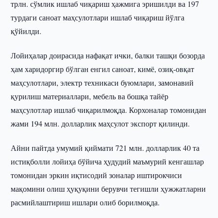
трлн. сўмлик ишлаб чиқариш ҳажмига эришилди ва 197
турдаги саноат маҳсулотлари ишлаб чиқариш йўлга
қўйилди.
Лойиҳалар доирасида нафақат ички, балки ташқи бозорда
ҳам харидоргир бўлган енгил саноат, кимё, озиқ-овқат
маҳсулотлари, электр техникаси буюмлари, замонавий
қурилиш материаллари, мебель ва бошқа тайёр
маҳсулотлар ишлаб чиқарилмоқда. Корхоналар томонидан
жами 194 млн. долларлик маҳсулот экспорт қилинди.
Айни пайтда умумий қиймати 721 млн. долларлик 40 та
истиқболли лойиҳа бўйича ҳудудий маъмурий кенгашлар
томонидан эркин иқтисодий зоналар иштирокчиси
мақомини олиш ҳуқуқини берувчи тегишли ҳужжатларни
расмийлаштириш ишлари олиб борилмоқда.