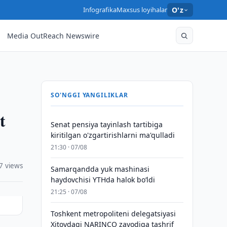
Infografika
Maxsus loyihalar
O'z
Media OutReach Newswire
SO'NGGI YANGILIKLAR
t
Senat pensiya tayinlash tartibiga
kiritilgan o'zgartirishlarni ma'qulladi
21:30 · 07/08
7 views
Samarqandda yuk mashinasi
haydovchisi YTHda halok bo‘ldi
21:25 · 07/08
Toshkent metropoliteni delegatsiyasi
Xitoydagi NARINCO zavodiga tashrif