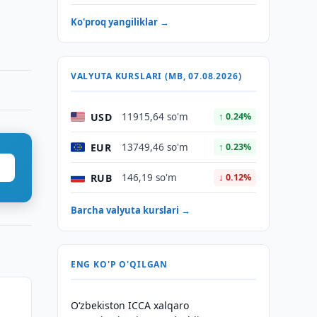
Ko'proq yangiliklar →
VALYUTA KURSLARI (MB, 07.08.2026)
USD
11915,64 so'm
↑ 0.24%
EUR
13749,46 so'm
↑ 0.23%
RUB
146,19 so'm
↓ 0.12%
Barcha valyuta kurslari →
ENG KO'P O'QILGAN
O‘zbekiston ICCA xalqaro
g