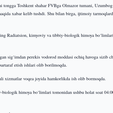
uni tongga Toshkent shahar FVBga Olmazor tumani, Uzumbog
haqida xabar kelib tushdi. Shu bilan birga, ijtimoiy tarmoqla
ng Radiatsion, kimyoviy va tibbiy-biologik himoya bo‘limlar
gan sig‘imdan perekis vodorod moddasi ochiq havoga sizib ch
taraf etish ishlari olib borilmoqda.
shli xizmatlar voqea joyida hamkorlikda ish olib bormoqda.
-biologik himoya bo‘limlari tomonidan ushbu holat soat 04:0