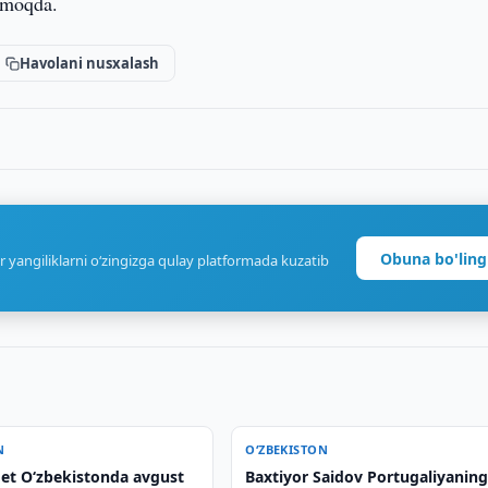
ilmoqda.
Havolani nusxalash
Obuna bo'ling
r yangiliklarni o‘zingizga qulay platformada kuzatib
N
O‘ZBEKISTON
et O‘zbekistonda avgust
Baxtiyor Saidov Portugaliyanin