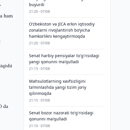
buyurdi
‘
21:20 · 07/08
rda ham
Oʻzbekiston va JICA erkin iqtisodiy
zonalarni rivojlantirish boʻyicha
hamkorlikni kengaytirmoqda
i
21:20 · 07/08
Senat harbiy pensiyalar to'g'risidagi
yangi qonunni ma'qulladi
iqishi
21:15 · 07/08
Mahsulotlarning xavfsizligini
taʼminlashda yangi tizim joriy
qilinmoqda
21:15 · 07/08
0 da
Senat bozor nazorati to'g'risidagi
qonunni ma'qulladi
21:10 · 07/08