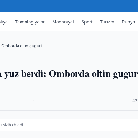
liya
Texnologiyalar
Madaniyat
Sport
Turizm
Dunyo
: Omborda oltin gugurt …
a yuz berdi: Omborda oltin gugur
·
42
 sizib chiqdi