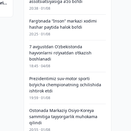
assotsiatsiyasiga aʼzo bo‘ldi
rini
20:38 · 01/08
Farg‘onada “Inson” markazi xodimi
hashar paytida halok bo‘ldi
20:25 · 01/08
7 avgustdan O‘zbekistonda
hayvonlarni ro‘yxatdan o‘tkazish
boshlanadi
18:45 · 04/08
Prezidentimiz suv-motor sporti
bo‘yicha chempionatning ochilishida
ishtirok etdi
19:59 · 01/08
Ostonada Markaziy Osiyo-Koreya
sammitiga tayyorgarlik muhokama
qilindi
20:55 · 01/08