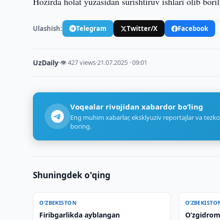
Hozirda holat yuzasidan surishtiruv ishlari olib bor
Ulashish:
Telegram
Twitter/X
Facebook
UzDaily
·
👁 427 views
·
21.07.2025 · 09:01
Voqealar rivojidan xabardor bo‘ling
Eng muhim xabarlar, eksklyuziv reportajlar va tezko
boring.
Shuningdek o'qing
O‘ZBEKISTON
O‘ZBEKISTO
Firibgarlikda ayblangan
O‘zgidrom