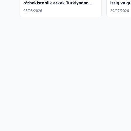
o'zbekistonlik erkak Turkiyadan
issiq va q
ekstraditsiya qilindi
qildi
05/08/2026
29/07/2026