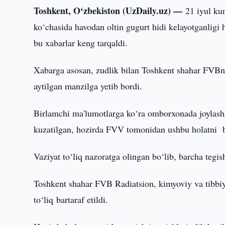
Toshkent, O‘zbekiston (UzDaily.uz) —
21 iyul k
ko‘chasida havodan oltin gugurt hidi kelayotganligi 
bu xabarlar keng tarqaldi.
Xabarga asosan, zudlik bilan Toshkent shahar FVBni
aytilgan manzilga yetib bordi.
Birlamchi ma'lumotlarga ko‘ra omborxonada joylash
kuzatilgan, hozirda FVV tomonidan ushbu holatni bar
Vaziyat to‘liq nazoratga olingan bo‘lib, barcha tegi
Toshkent shahar FVB Radiatsion, kimyoviy va tibbiy
to‘liq bartaraf etildi.