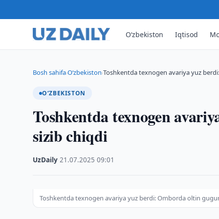
O‘zbekiston
Iqtisod
Mo
Bosh sahifa
O‘zbekiston
Toshkentda texnogen avariya yuz berdi
›
›
O‘ZBEKISTON
Toshkentda texnogen avariy
sizib chiqdi
UzDaily
·
21.07.2025
·
09:01
Toshkentda texnogen avariya yuz berdi: Omborda oltin gugurt