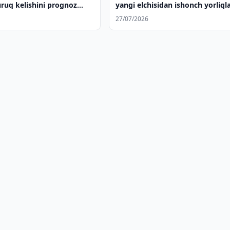
uruq kelishini prognoz
yangi elchisidan ishonch yorliqla
qabul qildi
27/07/2026