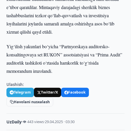
eʼtibor qaratdilar. Mintaqaviy darajadagi sheriklik biznes
tashabbuslarini tezkor qo‘llab-quvvatlash va investitsiya
loyihalarini joylarda samarali amalga oshirishga asos bo‘lib
xizmat qilishi qayd etildi.
Yig‘ilish yakunlari bo‘yicha “Partnyorskaya auditorsko-
konsaltingovaya set RUKON” assotsiatsiyasi va “Prima Audit”
auditorlik tashkiloti o‘rtasida hamkorlik to‘g‘risida
memorandum imzolandi.
Ulashish:
Telegram
Twitter/X
Facebook
Havolani nusxalash
UzDaily
·
👁 443 views
·
29.04.2025 · 03:30