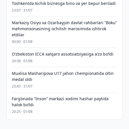
Toshkentda kichik biznesga bino va yer bepul beriladi
23:07 · 31/07
Markaziy Osiyo va Ozarbayjon davlat rahbarlari “Boku”
mehmonxonasining ochilish marosimida ishtirok
etdilar
00:00 · 01/08
O‘zbekiston ICCA xalqaro assotsiatsiyasiga aʼzo bo‘ldi
20:38 · 01/08
Muxlisa Masharipova U17 jahon chempionatida oltin
medal oldi
23:45 · 31/07
Farg‘onada “Inson” markazi xodimi hashar paytida
halok bo‘ldi
20:25 · 01/08