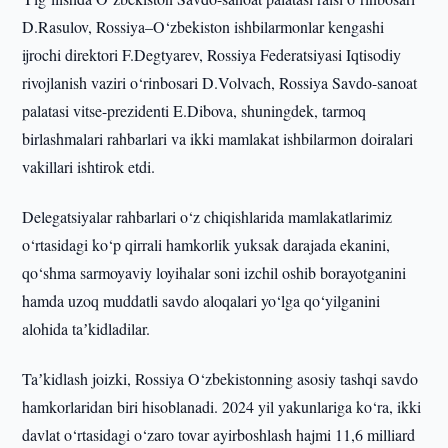
D.Rasulov, Rossiya–O‘zbekiston ishbilarmonlar kengashi
ijrochi direktori F.Degtyarev, Rossiya Federatsiyasi Iqtisodiy
rivojlanish vaziri o‘rinbosari D.Volvach, Rossiya Savdo-sanoat
palatasi vitse-prezidenti E.Dibova, shuningdek, tarmoq
birlashmalari rahbarlari va ikki mamlakat ishbilarmon doiralari
vakillari ishtirok etdi.
Delegatsiyalar rahbarlari o‘z chiqishlarida mamlakatlarimiz
o‘rtasidagi ko‘p qirrali hamkorlik yuksak darajada ekanini,
qo‘shma sarmoyaviy loyihalar soni izchil oshib borayotganini
hamda uzoq muddatli savdo aloqalari yo‘lga qo‘yilganini
alohida taʼkidladilar.
Taʼkidlash joizki, Rossiya O‘zbekistonning asosiy tashqi savdo
hamkorlaridan biri hisoblanadi. 2024 yil yakunlariga ko‘ra, ikki
davlat o‘rtasidagi o‘zaro tovar ayirboshlash hajmi 11,6 milliard