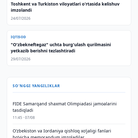
Toshkent va Turkiston viloyatlari oʻrtasida kelishuv
imzolandi
24/07/2026
IQTISOD
"O'zbekneftegaz" uchta burg'ulash qurilmasini
yetkazib berishni tezlashtiradi
29/07/2026
SO'NGGI YANGILIKLAR
FIDE Samarqand shaxmat Olimpiadasi jamoalarini
tasdiqladi
11:45 · 07/08
Oʻzbekiston va Iordaniya qishloq xoʻjaligi fanlari
boʻyicha memorandum imzoladilar