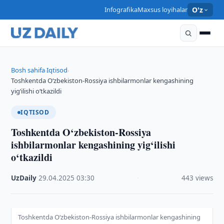
Infografika
Maxsus loyihalar
O'z
Bosh sahifa
Iqtisod
›
›
Toshkentda O‘zbekiston-Rossiya ishbilarmonlar kengashining
yig‘ilishi o‘tkazildi
IQTISOD
Toshkentda O‘zbekiston-Rossiya
ishbilarmonlar kengashining yig‘ilishi
o‘tkazildi
UzDaily
·
29.04.2025
·
03:30
·
443 views
Toshkentda O‘zbekiston-Rossiya ishbilarmonlar kengashining