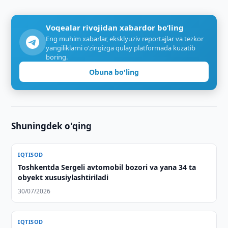
Voqealar rivojidan xabardor bo‘ling
Eng muhim xabarlar, eksklyuziv reportajlar va tezkor
yangiliklarni o‘zingizga qulay platformada kuzatib
boring.
Obuna bo'ling
Shuningdek o'qing
IQTISOD
Toshkentda Sergeli avtomobil bozori va yana 34 ta
obyekt xususiylashtiriladi
30/07/2026
IQTISOD