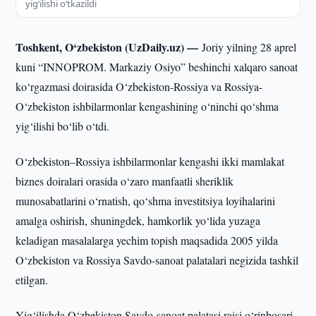
yig‘ilishi o‘tkazildi
Toshkent, O‘zbekiston (UzDaily.uz) —
Joriy yilning 28 aprel
kuni “INNOPROM. Markaziy Osiyo” beshinchi xalqaro sanoat
ko‘rgazmasi doirasida O‘zbekiston-Rossiya va Rossiya-
O‘zbekiston ishbilarmonlar kengashining o‘ninchi qo‘shma
yig‘ilishi bo‘lib o‘tdi.
O‘zbekiston–Rossiya ishbilarmonlar kengashi ikki mamlakat
biznes doiralari orasida o‘zaro manfaatli sheriklik
munosabatlarini o‘rnatish, qo‘shma investitsiya loyihalarini
amalga oshirish, shuningdek, hamkorlik yo‘lida yuzaga
keladigan masalalarga yechim topish maqsadida 2005 yilda
O‘zbekiston va Rossiya Savdo-sanoat palatalari negizida tashkil
etilgan.
Yig‘ilishda O‘zbekiston Savdo-sanoat palatasi raisi o‘rinbosari