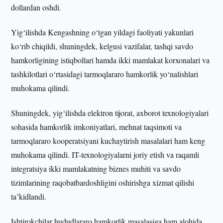
dollardan oshdi.
Yig‘ilishda Kengashning o‘tgan yildagi faoliyati yakunlari
ko‘rib chiqildi, shuningdek, kelgusi vazifalar, tashqi savdo
hamkorligining istiqbollari hamda ikki mamlakat korxonalari va
tashkilotlari o‘rtasidagi tarmoqlararo hamkorlik yo‘nalishlari
muhokama qilindi.
Shuningdek, yig‘ilishda elektron tijorat, axborot texnologiyalari
sohasida hamkorlik imkoniyatlari, mehnat taqsimoti va
tarmoqlararo kooperatsiyani kuchaytirish masalalari ham keng
muhokama qilindi. IT-texnologiyalarni joriy etish va raqamli
integratsiya ikki mamlakatning biznes muhiti va savdo
tizimlarining raqobatbardoshligini oshirishga xizmat qilishi
taʼkidlandi.
Ishtirokchilar hududlararo hamkorlik masalasiga ham alohida