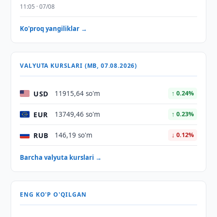
11:05 · 07/08
Ko'proq yangiliklar →
VALYUTA KURSLARI (MB, 07.08.2026)
USD
11915,64 so'm
↑ 0.24%
EUR
13749,46 so'm
↑ 0.23%
RUB
146,19 so'm
↓ 0.12%
Barcha valyuta kurslari →
ENG KO'P O'QILGAN