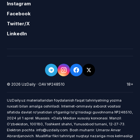
Instagram
Facebook
Twitter/X
LinkedIn
© 2026 UzDaily · OAV №248510
18+
UzDaily.uz materiallaridan foydalanish faqat tahririyatning yozma
ruxsati bilan amalga oshiriladi. Internet-ommaviy axborot vositasi
sifatida davlat roʻyxatidan oʻtganligi toʻgʻrisidagi guvohnoma №248510,
2024 yil 1 aprel. Muassis: «Daily Media» xususiy korxonasi. Manzil:
Oʻzbekiston, 100180, Toshkent shahri, Yunusobod tumani, 12-27-73.
Elektron pochta: info@uzdaily.com. Bosh muharrir: Umarov Anvar
Abrardjanovich. Mualliflar fikri tahririyat nuqtayi nazariga mos kelmasligi