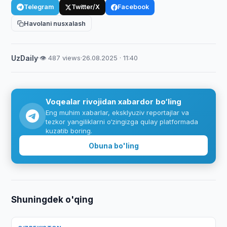
Telegram
Twitter/X
Facebook
Havolani nusxalash
UzDaily
·
👁 487 views
·
26.08.2025 · 11:40
Voqealar rivojidan xabardor bo‘ling
Eng muhim xabarlar, eksklyuziv reportajlar va
tezkor yangiliklarni o‘zingizga qulay platformada
kuzatib boring.
Obuna bo'ling
Shuningdek o'qing