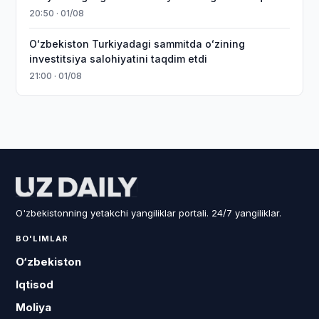
20:50 · 01/08
Oʻzbekiston Turkiyadagi sammitda oʻzining
investitsiya salohiyatini taqdim etdi
21:00 · 01/08
O'zbekistonning yetakchi yangiliklar portali. 24/7 yangiliklar.
BO'LIMLAR
O‘zbekiston
Iqtisod
Moliya