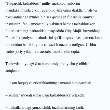
“Fuqarolik tashabbusi” milliy mukofoti tanlovini
mamlakatimizda erkin fuqarolik jamiyatini shakllantirish va
rivojlantirishga munosib hissa qo‘shgan fuqarolik jamiyati
institutlari, faol jamoatchilik vakillari hamda tashabbuskor
fuqarolarni rag‘batlantirish maqsadida Oliy Majlis huzuridagi
Fuqarolik jamiyati institutlarini qo‘llab-quvvatlash jamoat fondi
tomonidan har ikki yilda o‘tkazish nazarda tutilgan. Ushbu
tanlov joriy yilda ilk marotaba tashkil etilmoqda.
Tanlovda quyidagi 8 ta nominatsiya bo‘yicha g‘oliblar
aniqlanadi:
− inson huquq va erkinliklarining samarali himoyachisi;
− yoshlar siyosati sohasidagi tashabbuskor yetakchi;
− mahallalardagi jamoatchilik tuzilmalarining faoli;