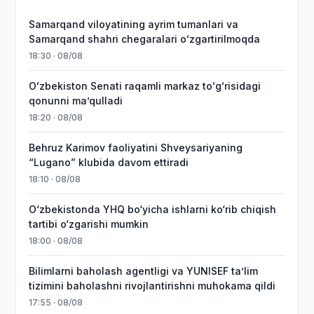
Samarqand viloyatining ayrim tumanlari va
Samarqand shahri chegaralari oʻzgartirilmoqda
18:30 · 08/08
Oʻzbekiston Senati raqamli markaz toʻgʻrisidagi
qonunni maʼqulladi
18:20 · 08/08
Behruz Karimov faoliyatini Shveysariyaning
“Lugano” klubida davom ettiradi
18:10 · 08/08
O‘zbekistonda YHQ bo‘yicha ishlarni ko‘rib chiqish
tartibi o‘zgarishi mumkin
18:00 · 08/08
Bilimlarni baholash agentligi va YUNISEF taʼlim
tizimini baholashni rivojlantirishni muhokama qildi
17:55 · 08/08