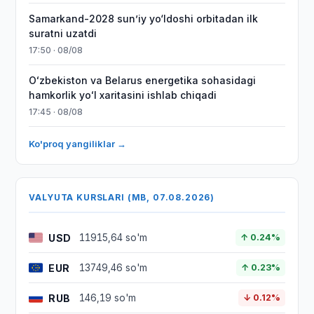
Samarkand-2028 sunʼiy yo‘ldoshi orbitadan ilk
suratni uzatdi
17:50 · 08/08
Oʻzbekiston va Belarus energetika sohasidagi
hamkorlik yoʻl xaritasini ishlab chiqadi
17:45 · 08/08
Ko'proq yangiliklar →
VALYUTA KURSLARI (MB, 07.08.2026)
USD
11915,64 so'm
↑ 0.24%
EUR
13749,46 so'm
↑ 0.23%
RUB
146,19 so'm
↓ 0.12%