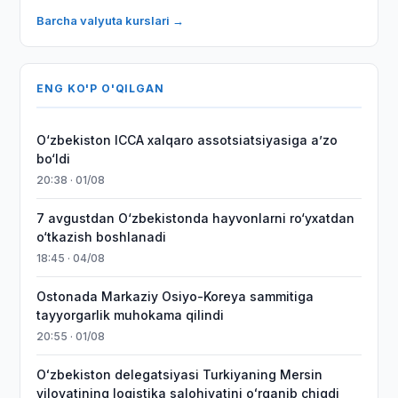
Barcha valyuta kurslari →
ENG KO'P O'QILGAN
O‘zbekiston ICCA xalqaro assotsiatsiyasiga aʼzo
bo‘ldi
20:38 · 01/08
7 avgustdan O‘zbekistonda hayvonlarni ro‘yxatdan
o‘tkazish boshlanadi
18:45 · 04/08
Ostonada Markaziy Osiyo-Koreya sammitiga
tayyorgarlik muhokama qilindi
20:55 · 01/08
Oʻzbekiston delegatsiyasi Turkiyaning Mersin
viloyatining logistika salohiyatini oʻrganib chiqdi