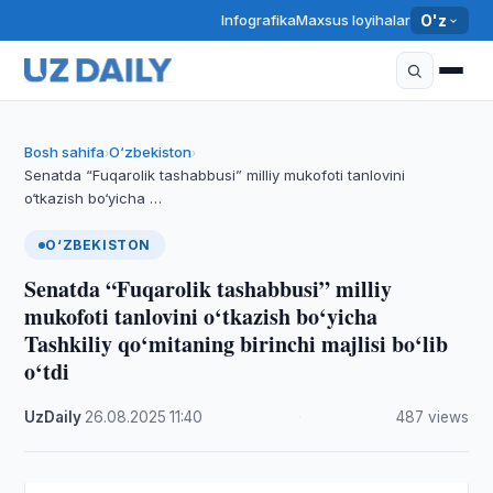
Infografika
Maxsus loyihalar
O'z
Bosh sahifa
O‘zbekiston
›
›
Senatda “Fuqarolik tashabbusi” milliy mukofoti tanlovini
o‘tkazish bo‘yicha …
O‘ZBEKISTON
Senatda “Fuqarolik tashabbusi” milliy
mukofoti tanlovini o‘tkazish bo‘yicha
Tashkiliy qo‘mitaning birinchi majlisi bo‘lib
o‘tdi
UzDaily
·
26.08.2025
·
11:40
·
487 views