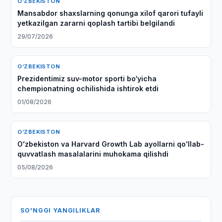
O‘ZBEKISTON
Mansabdor shaxslarning qonunga xilof qarori tufayli
yetkazilgan zararni qoplash tartibi belgilandi
29/07/2026
O‘ZBEKISTON
Prezidentimiz suv-motor sporti bo‘yicha
chempionatning ochilishida ishtirok etdi
01/08/2026
O‘ZBEKISTON
Oʻzbekiston va Harvard Growth Lab ayollarni qoʻllab-
quvvatlash masalalarini muhokama qilishdi
05/08/2026
SO'NGGI YANGILIKLAR