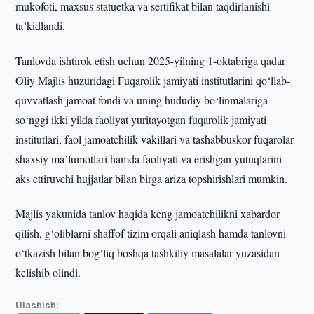
mukofoti, maxsus statuetka va sertifikat bilan taqdirlanishi
taʼkidlandi.
Tanlovda ishtirok etish uchun 2025-yilning 1-oktabriga qadar
Oliy Majlis huzuridagi Fuqarolik jamiyati institutlarini qo‘llab-
quvvatlash jamoat fondi va uning hududiy bo‘linmalariga
so‘nggi ikki yilda faoliyat yuritayotgan fuqarolik jamiyati
institutlari, faol jamoatchilik vakillari va tashabbuskor fuqarolar
shaxsiy maʼlumotlari hamda faoliyati va erishgan yutuqlarini
aks ettiruvchi hujjatlar bilan birga ariza topshirishlari mumkin.
Majlis yakunida tanlov haqida keng jamoatchilikni xabardor
qilish, g‘oliblarni shaffof tizim orqali aniqlash hamda tanlovni
o‘tkazish bilan bog‘liq boshqa tashkiliy masalalar yuzasidan
kelishib olindi.
Ulashish: