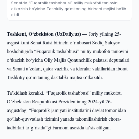
Senatda “Fuqarolik tashabbusi” milliy mukofoti tanlovini
o‘tkazish bo‘yicha Tashkiliy qo‘mitaning birinchi majlisi bo‘lib
o‘tdi
Toshkent, O‘zbekiston (UzDaily.uz) —
Joriy yilning 25-
avgust kuni Senat Raisi birinchi o‘rinbosari Sodiq Safoyev
boshchiligida “Fuqarolik tashabbusi” milliy mukofoti tanlovini
o‘tkazish bo‘yicha Oliy Majlis Qonunchilik palatasi deputatlari
va Senati aʼzolari, qator vazirlik va idoralar vakillaridan iborat
Tashkiliy qo‘mitaning dastlabki majlisi o‘tkazildi.
Taʼkidlash kerakki, “Fuqarolik tashabbusi” milliy mukofoti
O‘zbekiston Respublikasi Prezidentining 2024-yil 26-
avgustdagi “Fuqarolik jamiyati institutlarini davlat tomonidan
qo‘llab-quvvatlash tizimini yanada takomillashtirish chora-
tadbirlari to‘g‘risida”gi Farmoni asosida taʼsis etilgan.