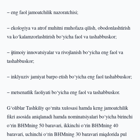
− eng faol jamoatchilik nazoratchisi;
− ekologiya va atrof muhitni muhofaza qilish, obodonlashtirish
va ko‘kalamzorlashtirish bo‘yicha faol va tashabbuskor;
− ijtimoiy innovatsiyalar va rivojlanish bo‘yicha eng faol va
tashabbuskor;
− inklyuziv jamiyat barpo etish bo‘yicha eng faol tashabbuskor;
− metsenatlik faoliyati bo‘yicha eng faol va tashabbuskor.
G‘oliblar Tashkiliy qo‘mita xulosasi hamda keng jamoatchilik
fikri asosida aniqlanadi hamda nominatsiyalari bo‘yicha birinchi
o‘rin BHMning 50 baravari, ikkinchi o‘rin BHMning 40
baravari, uchinchi o‘rin BHMning 30 baravari miqdorida pul