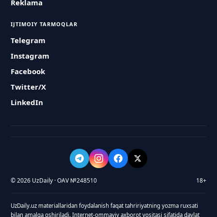
Reklama
IJTIMOIY TARMOQLAR
Telegram
Instagram
Facebook
Twitter/X
LinkedIn
© 2026 UzDaily · OAV №248510
18+
UzDaily.uz materiallaridan foydalanish faqat tahririyatning yozma ruxsati
bilan amalga oshiriladi. Internet-ommaviy axborot vositasi sifatida davlat