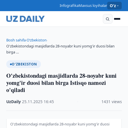
Infografika
Maxsus loyihalar
O'z
Bosh sahifa
O‘zbekiston
›
›
O'zbekistondagi masjidlarda 28-noyabr kuni yomg'ir duosi bilan
birga …
O‘ZBEKISTON
O'zbekistondagi masjidlarda 28-noyabr kuni
yomg'ir duosi bilan birga Istisqo namozi
o'qiladi
UzDaily
·
25.11.2025
·
16:45
·
1431 views
O'zbekistondagi masjidlarda 28-noyabr kuni yomg'ir duosi