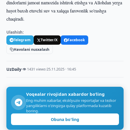
dindorlarni jamoat namozida ishtirok etishga va Allohdan yerga
hayot baxsh etuvchi suv va xalqqa farovonlik so'rashga
chaqiradi.
Ulashish:
Telegram
Twitter/X
Facebook
Havolani nusxalash
UzDaily
·
👁 1431 views
·
25.11.2025 · 16:45
Voqealar rivojidan xabardor bo‘ling
Eng muhim xabarlar, eksklyuziv reportajlar va tezkor
yangiliklarni o‘zingizga qulay platformada kuzatib
boring.
Obuna bo'ling