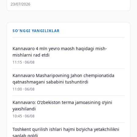
23/07/2026
SO'NGGI YANGILIKLAR
Kannavaro 4 mln yevro maosh haqidagi mish-
mishlarni rad etdi
11:15 · 06/08
Kannavaro Masharipovning Jahon chempionatida
qatnashmagani sababini tushuntirdi
11:00 · 06/08
Kannavaro: O‘zbekiston terma jamoasining o‘yini
yaxshilandi
10:45 · 06/08
Toshkent qurilish ishlari hajmi bo‘yicha yetakchilikni
saqlab qoldi