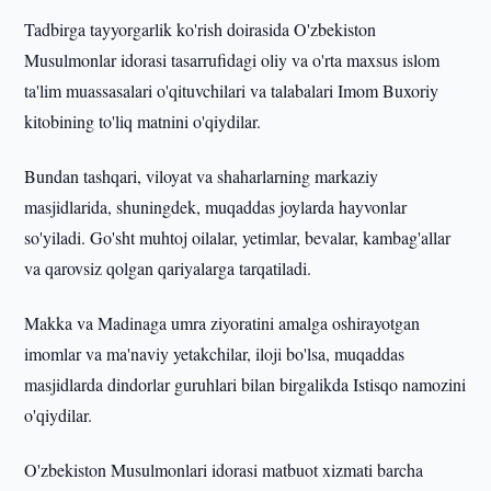
Tadbirga tayyorgarlik ko'rish doirasida O'zbekiston
Musulmonlar idorasi tasarrufidagi oliy va o'rta maxsus islom
ta'lim muassasalari o'qituvchilari va talabalari Imom Buxoriy
kitobining to'liq matnini o'qiydilar.
Bundan tashqari, viloyat va shaharlarning markaziy
masjidlarida, shuningdek, muqaddas joylarda hayvonlar
so'yiladi. Go'sht muhtoj oilalar, yetimlar, bevalar, kambag'allar
va qarovsiz qolgan qariyalarga tarqatiladi.
Makka va Madinaga umra ziyoratini amalga oshirayotgan
imomlar va ma'naviy yetakchilar, iloji bo'lsa, muqaddas
masjidlarda dindorlar guruhlari bilan birgalikda Istisqo namozini
o'qiydilar.
O'zbekiston Musulmonlari idorasi matbuot xizmati barcha