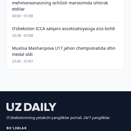
mehmonxonasining ochilish marosimida ishtirok
etdilar
00:00 · 01/08
O‘zbekiston ICCA xalqaro assotsiatsiyasiga aʼzo bo‘ldi
20:38 · 01/08
Muxlisa Masharipova U17 jahon chempionatida oltin
medal oldi
23:45 · 31/07
O'zbekistonning yetakchi yangiliklar portali. 24/7 yangiliklar.
BO'LIMLAR