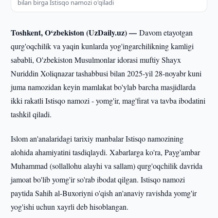
bilan birga Istisqo namozi o'qiladi
Toshkent, O‘zbekiston (UzDaily.uz) —
Davom etayotgan
qurg'oqchilik va yaqin kunlarda yog'ingarchilikning kamligi
sababli, O'zbekiston Musulmonlar idorasi muftiy Shayx
Nuriddin Xoliqnazar tashabbusi bilan 2025-yil 28-noyabr kuni
juma namozidan keyin mamlakat bo'ylab barcha masjidlarda
ikki rakatli Istisqo namozi - yomg'ir, mag'firat va tavba ibodatini
tashkil qiladi.
Islom an'analaridagi tarixiy manbalar Istisqo namozining
alohida ahamiyatini tasdiqlaydi. Xabarlarga ko'ra, Payg'ambar
Muhammad (sollallohu alayhi va sallam) qurg'oqchilik davrida
jamoat bo'lib yomg'ir so'rab ibodat qilgan. Istisqo namozi
paytida Sahih al-Buxoriyni o'qish an'anaviy ravishda yomg'ir
yog'ishi uchun xayrli deb hisoblangan.