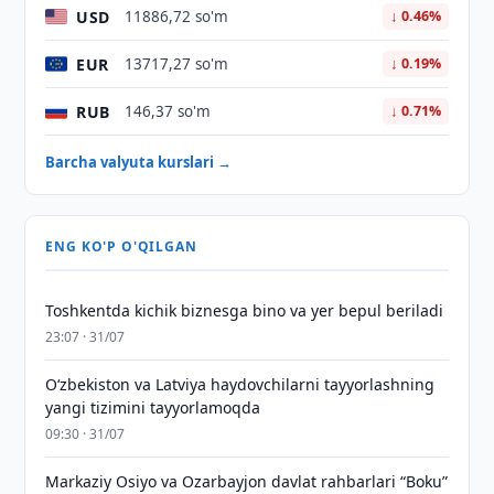
USD
11886,72 so'm
↓ 0.46%
EUR
13717,27 so'm
↓ 0.19%
RUB
146,37 so'm
↓ 0.71%
Barcha valyuta kurslari →
ENG KO'P O'QILGAN
Toshkentda kichik biznesga bino va yer bepul beriladi
23:07 · 31/07
Oʻzbekiston va Latviya haydovchilarni tayyorlashning
yangi tizimini tayyorlamoqda
09:30 · 31/07
Markaziy Osiyo va Ozarbayjon davlat rahbarlari “Boku”