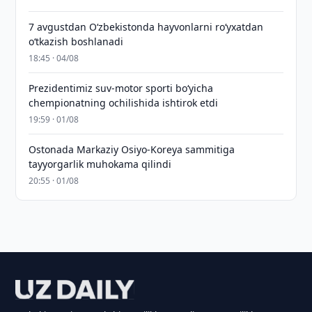
7 avgustdan O‘zbekistonda hayvonlarni ro‘yxatdan
o‘tkazish boshlanadi
18:45 · 04/08
Prezidentimiz suv-motor sporti bo‘yicha
chempionatning ochilishida ishtirok etdi
19:59 · 01/08
Ostonada Markaziy Osiyo-Koreya sammitiga
tayyorgarlik muhokama qilindi
20:55 · 01/08