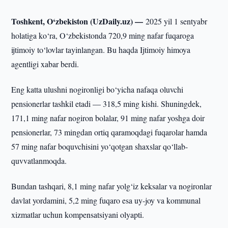
Toshkent, O‘zbekiston (UzDaily.uz) —
2025 yil 1 sentyabr
holatiga ko‘ra, O‘zbekistonda 720,9 ming nafar fuqaroga
ijtimoiy to‘lovlar tayinlangan. Bu haqda Ijtimoiy himoya
agentligi xabar berdi.
Eng katta ulushni nogironligi bo‘yicha nafaqa oluvchi
pensionerlar tashkil etadi — 318,5 ming kishi. Shuningdek,
171,1 ming nafar nogiron bolalar, 91 ming nafar yoshga doir
pensionerlar, 73 mingdan ortiq qaramoqdagi fuqarolar hamda
57 ming nafar boquvchisini yo‘qotgan shaxslar qo‘llab-
quvvatlanmoqda.
Bundan tashqari, 8,1 ming nafar yolg‘iz keksalar va nogironlar
davlat yordamini, 5,2 ming fuqaro esa uy-joy va kommunal
xizmatlar uchun kompensatsiyani olyapti.