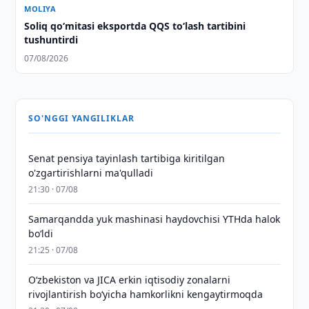
MOLIYA
Soliq qo‘mitasi eksportda QQS to‘lash tartibini
tushuntirdi
07/08/2026
SO'NGGI YANGILIKLAR
Senat pensiya tayinlash tartibiga kiritilgan
o'zgartirishlarni ma'qulladi
21:30 · 07/08
Samarqandda yuk mashinasi haydovchisi YTHda halok
bo‘ldi
21:25 · 07/08
Oʻzbekiston va JICA erkin iqtisodiy zonalarni
rivojlantirish boʻyicha hamkorlikni kengaytirmoqda