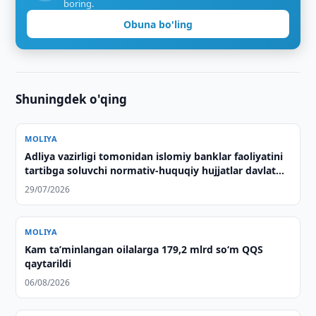
boring.
Obuna bo'ling
Shuningdek o'qing
MOLIYA
Adliya vazirligi tomonidan islomiy banklar faoliyatini
tartibga soluvchi normativ-huquqiy hujjatlar davlat
ro‘yxatidan o‘tkazildi
29/07/2026
MOLIYA
Kam taʼminlangan oilalarga 179,2 mlrd so‘m QQS
qaytarildi
06/08/2026