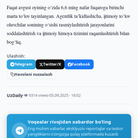
Faqat avgust oyining o‘zida 6,6 ming nafar fuqaroga birinchi
marta to‘lov tayinlangan. Agentlik taʼkidlashicha, ijtimoiy to‘lov
oluvchilar sonining o‘sishi rasmiylashtirish jarayonlarini
soddalashtirish va ijtimoiy himoya tizimini raqamlashtirish bilan
bog‘liq.
Ulashish:
Telegram
Twitter/X
Facebook
Havolani nusxalash
UzDaily
·
👁 9314 views
·
05.09.2025 · 16:02
Voqealar rivojidan xabardor bo‘ling
Eng muhim xabarlar, eksklyuziv reportajlar va tezkor
yangiliklarni o‘zingizga qulay platformada kuzatib