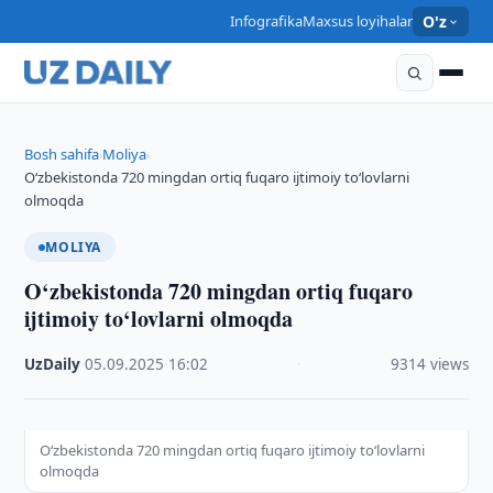
Infografika
Maxsus loyihalar
O'z
Bosh sahifa
Moliya
›
›
O‘zbekistonda 720 mingdan ortiq fuqaro ijtimoiy to‘lovlarni
olmoqda
MOLIYA
O‘zbekistonda 720 mingdan ortiq fuqaro
ijtimoiy to‘lovlarni olmoqda
UzDaily
·
05.09.2025
·
16:02
·
9314 views
O‘zbekistonda 720 mingdan ortiq fuqaro ijtimoiy to‘lovlarni
olmoqda