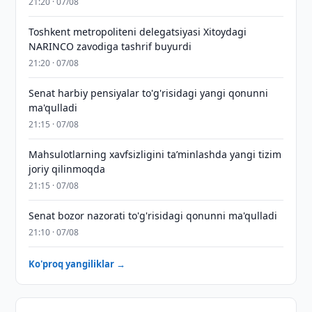
21:20 · 07/08
Toshkent metropoliteni delegatsiyasi Xitoydagi
NARINCO zavodiga tashrif buyurdi
21:20 · 07/08
Senat harbiy pensiyalar to'g'risidagi yangi qonunni
ma'qulladi
21:15 · 07/08
Mahsulotlarning xavfsizligini taʼminlashda yangi tizim
joriy qilinmoqda
21:15 · 07/08
Senat bozor nazorati to'g'risidagi qonunni ma'qulladi
21:10 · 07/08
Ko'proq yangiliklar →