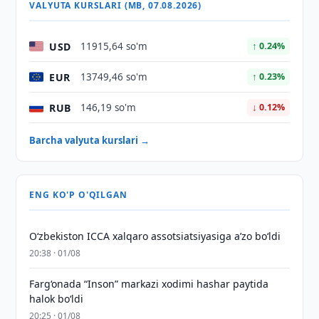
VALYUTA KURSLARI (MB, 07.08.2026)
USD
11915,64 so'm
↑ 0.24%
EUR
13749,46 so'm
↑ 0.23%
RUB
146,19 so'm
↓ 0.12%
Barcha valyuta kurslari →
ENG KO'P O'QILGAN
O‘zbekiston ICCA xalqaro assotsiatsiyasiga aʼzo bo‘ldi
20:38 · 01/08
Farg‘onada “Inson” markazi xodimi hashar paytida
halok bo‘ldi
20:25 · 01/08